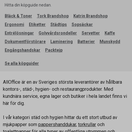
Hitta din köpguide nedan.
Bläck & Toner
Tork Brandshop
Katrin Brandshop
Ergonomi
Etiketter
Städtips
Sopsäckar
Entrélösningar
Golvvårdsrondeller
Servetter
Kaffe
Dokumentförstörare
Laminering
Batterier
Munskydd
Engångshandskar
Packtejp
Se alla köpguider
AllOffice är en av Sveriges största leverantörer av hållbara
kontors-, städ-, hygien- och restaurangprodukter. Med
kundnära service, egna lager och butiker i hela landet finns vi
här för dig.
I vår kategori städ och hygien hittar du ett stort utbud av
mjukpapper som
pappershanddukar
,
torkrullar
och
toalettpapper
för alla typer av offentliga utrymmen och