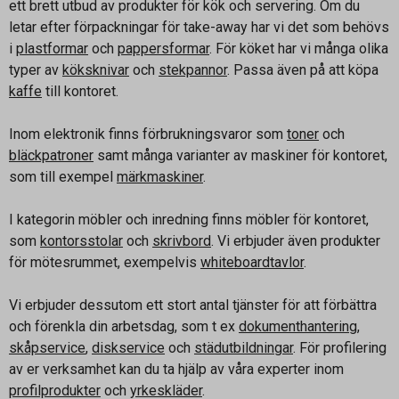
ett brett utbud av produkter för kök och servering. Om du
letar efter förpackningar för take-away har vi det som behövs
i
plastformar
och
pappersformar
. För köket har vi många olika
typer av
köksknivar
och
stekpannor
. Passa även på att köpa
kaffe
till kontoret.
Inom elektronik finns förbrukningsvaror som
toner
och
bläckpatroner
samt många varianter av maskiner för kontoret,
som till exempel
märkmaskiner
.
I kategorin möbler och inredning finns möbler för kontoret,
som
kontorsstolar
och
skrivbord
. Vi erbjuder även produkter
för mötesrummet, exempelvis
whiteboardtavlor
.
Vi erbjuder dessutom ett stort antal tjänster för att förbättra
och förenkla din arbetsdag, som t ex
dokumenthantering
,
skåpservice
,
diskservice
och
städutbildningar
. För profilering
av er verksamhet kan du ta hjälp av våra experter inom
profilprodukter
och
yrkeskläder
.