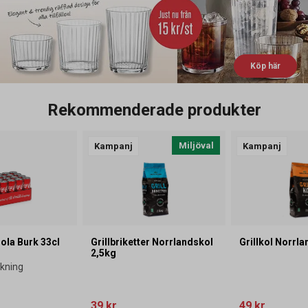
Köp här
Rekommenderade produkter
Miljöval
Kampanj
Kampanj
ola Burk 33cl
Grillbriketter Norrlandskol
Grillkol Norrl
2,5kg
ckning
39 kr
49 kr