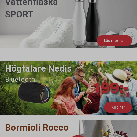
Vattenflaska
SPORT
Läs mer här
Högtalare Nedis
Bluetooth
Köp här
Bormioli Rocco