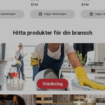
51 kr
61 kr
i varukorgen
Lägg i varukorgen
Lägg i 
Hitta produkter för din bransch
Städbolag