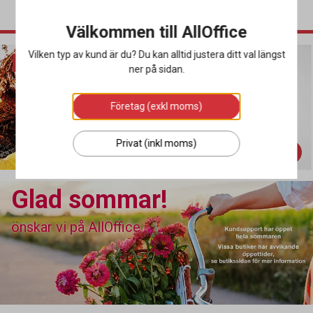
Välkommen till AllOffice
Läsk Coca-Cola
Vilken typ av kund är du? Du kan alltid justera ditt val längst
ner på sidan.
Företag (exkl moms)
Privat (inkl moms)
Köp här
Glad sommar!
önskar vi på AllOffice