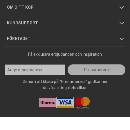
Hållbarhet
Köpguider
GDPR
OM DITT KÖP
Jobba hos oss
Varumärken
KUNDSUPPORT
Press
FÖRETAGET
Få exklusiva erbjudanden och inspiration
Prenumerera
Genom att klicka på "Prenumerera" godkänner
du våra integritetsvillkor.