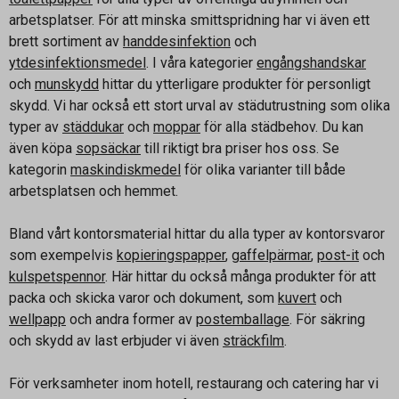
arbetsplatser. För att minska smittspridning har vi även ett
brett sortiment av
handdesinfektion
och
ytdesinfektionsmedel
. I våra kategorier
engångshandskar
och
munskydd
hittar du ytterligare produkter för personligt
skydd. Vi har också ett stort urval av städutrustning som olika
typer av
städdukar
och
moppar
för alla städbehov. Du kan
även köpa
sopsäckar
till riktigt bra priser hos oss. Se
kategorin
maskindiskmedel
för olika varianter till både
arbetsplatsen och hemmet.
Bland vårt kontorsmaterial hittar du alla typer av kontorsvaror
som exempelvis
kopieringspapper
,
gaffelpärmar
,
post-it
och
kulspetspennor
. Här hittar du också många produkter för att
packa och skicka varor och dokument, som
kuvert
och
wellpapp
och andra former av
postemballage
. För säkring
och skydd av last erbjuder vi även
sträckfilm
.
För verksamheter inom hotell, restaurang och catering har vi