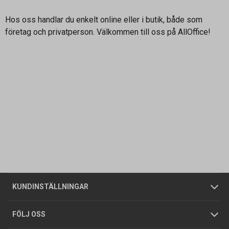
Hos oss handlar du enkelt online eller i butik, både som
företag och privatperson. Välkommen till oss på AllOffice!
Kontakta oss
Vanliga frågor
Om oss
Butiker
Allmänna försäljningsvillkor
Företagskund
/
Privatkund
KUNDINSTÄLLNINGAR
Tjänster
Foldrar och kataloger
Integritetspolicy
FÖLJ OSS