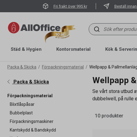
Fri frakt över 995 kr
Beställ innan
Städ & Hygien
Kontorsmaterial
Kök & Serveri
Packa & Skicka
Förpackningsmaterial
Wellpapp & Pallmellanlä
Wellpapp &
Packa & Skicka
Se vårt stora utbud a
Förpackningsmaterial
dubbelwell, på rulle 
Blixtlåspåsar
Bubbelplast
10 produkter
Förpackningsmaskiner
Kantskydd & Bandskydd