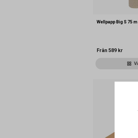
Wellpapp Big S 75 m
Från
589 kr
Vi