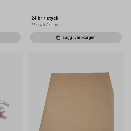
24 kr
/ styck
25
styck
/
kartong
Lägg i varukorgen