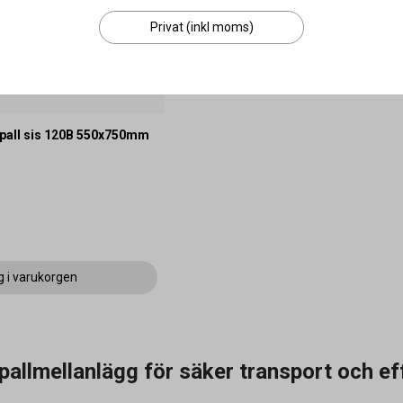
Privat (inkl moms)
vpall sis 120B 550x750mm
g i varukorgen
pallmellanlägg för säker transport och ef