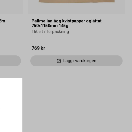
08m
Pallmellanlägg kvistpapper oglättat
750x1150mm 145g
160 st / förpackning
769 kr
Lägg i varukorgen
.