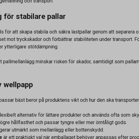
agerhållning och transport
 för stabilare pallar
 för att skapa stabila och säkra lastpallar genom att separera oli
et mot tryckskador och förbättrar stabiliteten under transport. 
r ytterligare stötdämpning.
 pallmellanlägg minskar risken för skador, samtidigt som pallarna
av wellpapp
assar bäst beror på produktens vikt och hur den ska transporter
flexibelt alternativ för lättare produkter och används ofta som skyd
ögre hållfasthet och passar tyngre eller mer ömtåligt gods.
gerar utmärkt som mellanlägg eller bottenskydd.
e
är ett praktiskt val när emballaget behöver anpassas efter pro