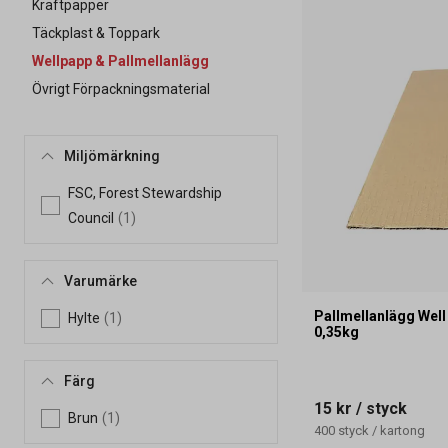
Kraftpapper
Täckplast & Toppark
Wellpapp & Pallmellanlägg
Övrigt Förpackningsmaterial
Miljömärkning
FSC, Forest Stewardship
Council
(1)
Varumärke
Pallmellanlägg We
Hylte
(1)
0,35kg
Färg
15 kr
/ styck
Brun
(1)
400
styck
/
kartong