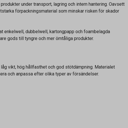
produkter under transport, lagring och intern hantering. Oavsett
 slitstarka förpackningsmaterial som minskar risken för skador
annat enkelwell, dubbelwell, kartongpapp och foambelagda
ättare gods till tyngre och mer ömtåliga produkter.
åg vikt, hög hållfasthet och god stötdämpning. Materialet
era och anpassa efter olika typer av försändelser.