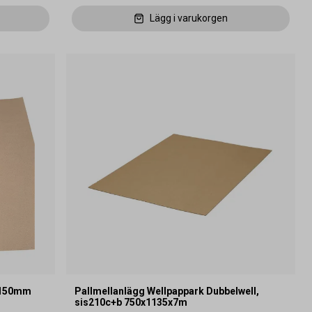
Lägg i varukorgen
1150mm
Pallmellanlägg Wellpappark Dubbelwell,
sis210c+b 750x1135x7m