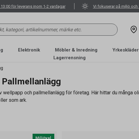
 13:00 för leverans inom 1-2 vardagar
Vi fokuserar på miljö och 
ng
Elektronik
Möbler & Inredning
Yrkeskläder
Lagerrensning
gg
 Pallmellanlägg
v wellpapp och pallmellanlägg för företag. Här hittar du många olik
eller som ark.
Miljöval