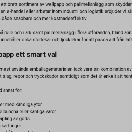
u ett brett sortiment av wellpapp och pallmellanlägg som skyddar 
, en e-handel eller arbetar inom industri och logistik erbjuder vi
n både snabbare och mer kostnadseffektiv.
på rulle och i ark samt pallmellanlägg i flera utföranden, bland 
 innehåller olika storlekar och tjocklekar för att passa allt från l
papp ett smart val
 mest använda emballagematerialen tack vare sin kombination av l
 slag, repor och tryckskador samtidigt som det är enkelt att hant
 annat för:
er med känsliga ytor
lbundna eller kantiga varor
tapling av gods
i kartonger