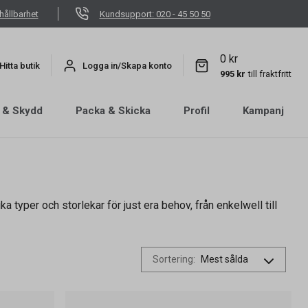
hållbarhet
Kundsupport: 020 - 45 50 50
0 kr
Hitta butik
Logga in/Skapa konto
995 kr
till fraktfritt
 & Skydd
Packa & Skicka
Profil
Kampanj
a typer och storlekar för just era behov, från enkelwell till
Sortering
: