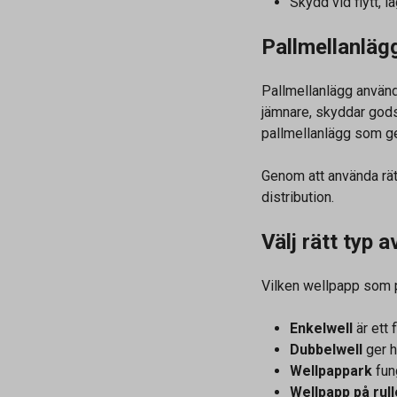
Skydd vid flytt, l
Pallmellanlägg
Pallmellanlägg används
jämnare, skyddar gods
pallmellanlägg som ge
Genom att använda rätt
distribution.
Välj rätt typ 
Vilken wellpapp som p
Enkelwell
är ett 
Dubbelwell
ger h
Wellpappark
fun
Wellpapp på rull