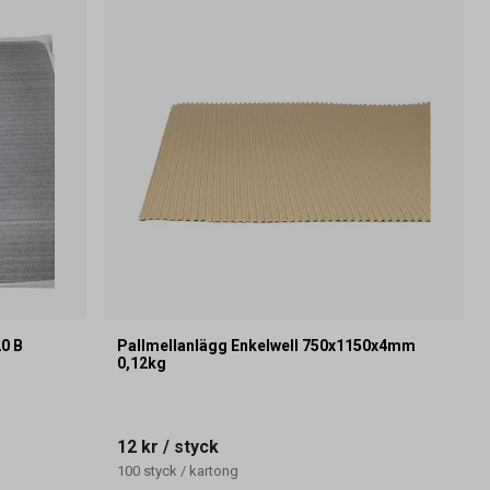
0 B
Pallmellanlägg Enkelwell 750x1150x4mm
0,12kg
12 kr
/ styck
100
styck
/
kartong