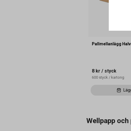
Pallmellanlägg Hal
8 kr
/ styck
600
styck
/
kartong
Läg
Wellpapp och 