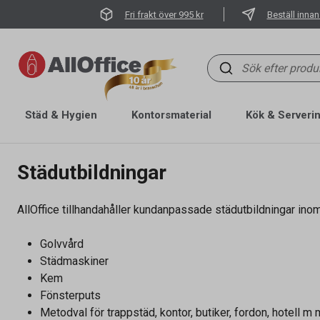
Fri frakt över 995 kr
Beställ innan
Städ & Hygien
Kontorsmaterial
Kök & Serveri
Städutbildningar
AllOffice tillhandahåller kundanpassade städutbildningar ino
Golvvård
Städmaskiner
Kem
Fönsterputs
Metodval för trappstäd, kontor, butiker, fordon, hotell m 