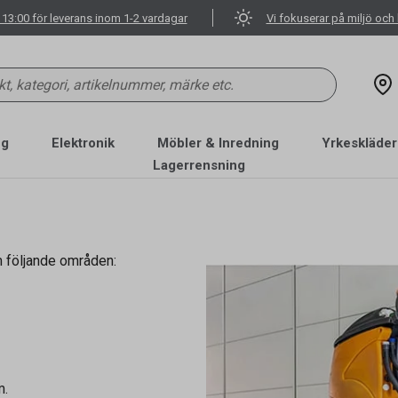
 13:00 för leverans inom 1-2 vardagar
Vi fokuserar på miljö och 
ng
Elektronik
Möbler & Inredning
Yrkeskläder
Lagerrensning
m följande områden:
m.