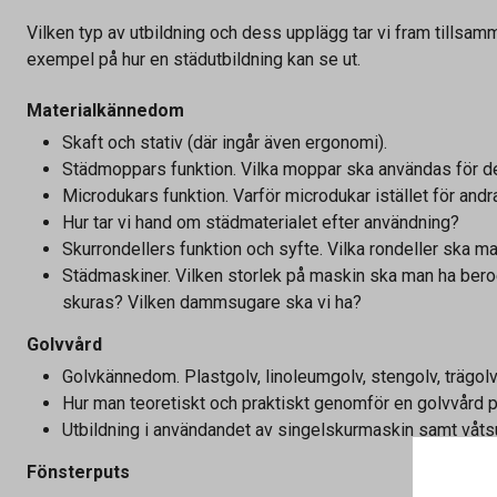
Vilken typ av utbildning och dess upplägg tar vi fram tillsam
exempel på hur en städutbildning kan se ut.
Materialkännedom
Skaft och stativ (där ingår även ergonomi).
Städmoppars funktion. Vilka moppar ska användas för d
Microdukars funktion. Varför microdukar istället för andr
Hur tar vi hand om städmaterialet efter användning?
Skurrondellers funktion och syfte. Vilka rondeller ska ma
Städmaskiner. Vilken storlek på maskin ska man ha ber
skuras? Vilken dammsugare ska vi ha?
Golvvård
Golvkännedom. Plastgolv, linoleumgolv, stengolv, trägolv
Hur man teoretiskt och praktiskt genomför en golvvård på
Utbildning i användandet av singelskurmaskin samt våts
Fönsterputs