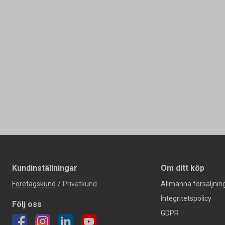
Kundinställningar
Om ditt köp
Företagskund
/
Privatkund
Allmänna försäljning
Integritetspolicy
Följ oss
GDPR