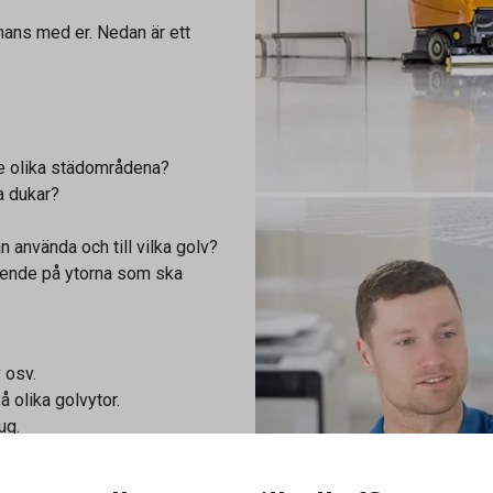
mans med er. Nedan är ett
e olika städområdena?
a dukar?
n använda och till vilka golv?
oende på ytorna som ska
 osv.
 olika golvytor.
ug.