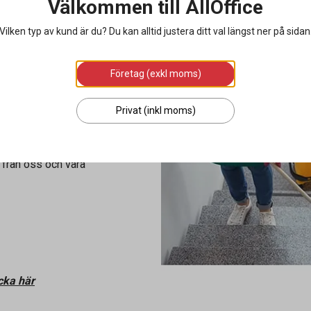
Välkommen till AllOffice
Vilken typ av kund är du? Du kan alltid justera ditt val längst ner på sidan
Företag (exkl moms)
Privat (inkl moms)
 från oss och våra
icka här