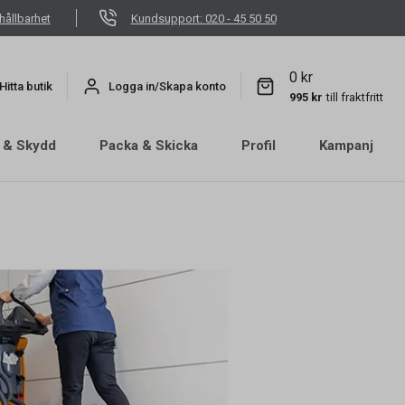
hållbarhet
Kundsupport: 020 - 45 50 50
0 kr
Hitta butik
Logga in/Skapa konto
995 kr
till fraktfritt
 & Skydd
Packa & Skicka
Profil
Kampanj