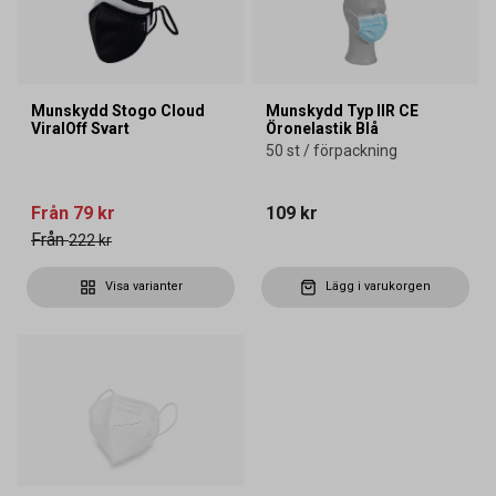
Munskydd Stogo Cloud
Munskydd Typ IIR CE
ViralOff Svart
Öronelastik Blå
50 st / förpackning
Från
79 kr
109 kr
Från
222 kr
Visa varianter
Lägg i varukorgen