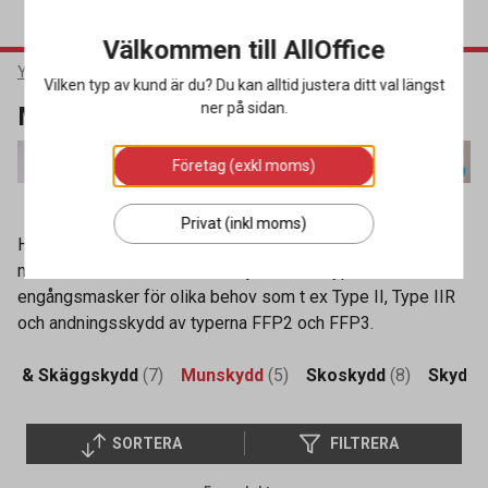
Välkommen till AllOffice
Yrkeskläder & Skydd
Personlig skyddsutrustning
Munskydd
Vilken typ av kund är du? Du kan alltid justera ditt val längst
ner på sidan.
Munskydd
Företag (exkl moms)
Privat (inkl moms)
Hos oss kan du köpa munskydd online till bra priser och
med snabba leveranser. Vi erbjuder flera typer av
engångsmasker för olika behov som t ex Type II, Type IIR
och andningsskydd av typerna FFP2 och FFP3.
ät & Skäggskydd
(7)
Munskydd
(5)
Skoskydd
(8)
Skydds
SORTERA
FILTRERA