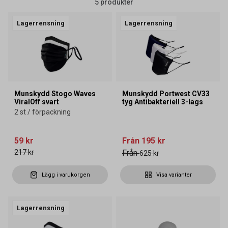
5 produkter
Lagerrensning
Lagerrensning
Munskydd Stogo Waves
Munskydd Portwest CV33
ViralOff svart
tyg Antibakteriell 3-lags
2 st / förpackning
59 kr
Från
195 kr
217 kr
Från
625 kr
Lägg i varukorgen
Visa varianter
Lagerrensning