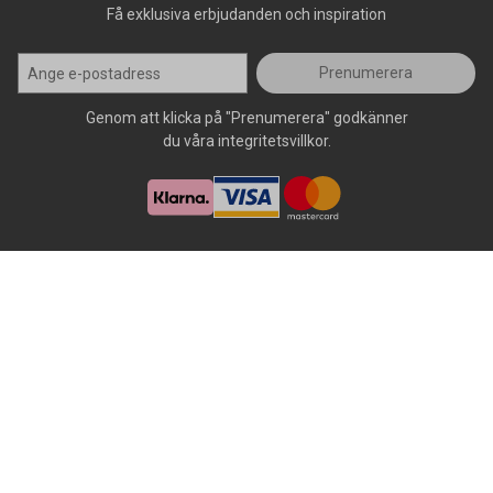
Få exklusiva erbjudanden och inspiration
Prenumerera
Genom att klicka på "Prenumerera" godkänner
du våra integritetsvillkor.
Alla rättigheter förbehålls, AllOffice - 2026
|
Kundsupport 020 - 45
50 50