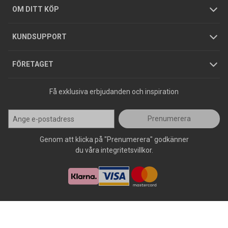
Hållbarhet
Köpguider
GDPR
OM DITT KÖP
Jobba hos oss
Varumärken
KUNDSUPPORT
Press
FÖRETAGET
Få exklusiva erbjudanden och inspiration
Prenumerera
Genom att klicka på "Prenumerera" godkänner
du våra integritetsvillkor.