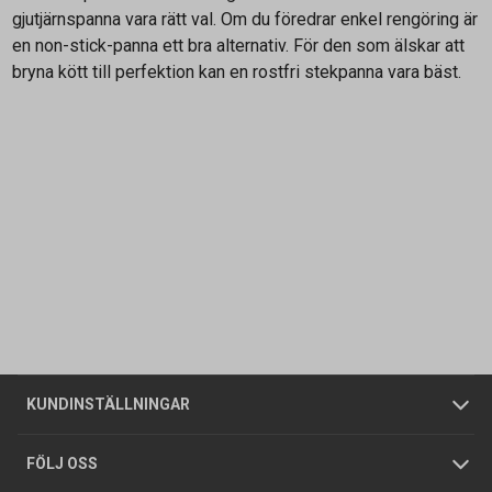
gjutjärnspanna vara rätt val. Om du föredrar enkel rengöring är
en non-stick-panna ett bra alternativ. För den som älskar att
bryna kött till perfektion kan en rostfri stekpanna vara bäst.
Kontakta oss
Vanliga frågor
Om oss
Butiker
Allmänna försäljningsvillkor
Företagskund
/
Privatkund
KUNDINSTÄLLNINGAR
Tjänster
Foldrar och kataloger
Integritetspolicy
FÖLJ OSS