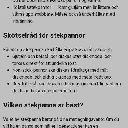
De bör dock inte användas på för hög värme.
Kolstålsstekpannor – liknar gjutjärn men är lättare och
värms upp snabbare. Måste också underhållas med
inbränning.
Skötselråd för stekpannor
För att en stekpanna ska hålla länge krävs rätt skötsel:
Gjutjärn och kolstål bör diskas utan diskmedel och
torkas direkt för att undvika rost.
Non-stick-pannor ska diskas försiktigt med milt
diskmedel och aldrig skrapas med metallredskap.
Rostfritt stål kan diskas i diskmaskin men blir bäst om
det handdiskas och poleras torrt.
Vilken stekpanna är bäst?
Valet av stekpanna beror på dina matlagningsvanor. Om du
vill ha en panna som håller i generationer kan en