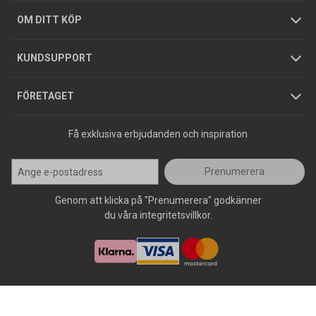
Hållbarhet
Köpguider
GDPR
OM DITT KÖP
Jobba hos oss
Varumärken
KUNDSUPPORT
Press
FÖRETAGET
Få exklusiva erbjudanden och inspiration
Prenumerera
Genom att klicka på "Prenumerera" godkänner
du våra integritetsvillkor.