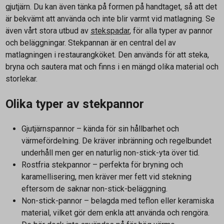
gjutjärn. Du kan även tänka på formen på handtaget, så att det
är bekvämt att använda och inte blir varmt vid matlagning. Se
även vårt stora utbud av
stekspadar
, för alla typer av pannor
och beläggningar. Stekpannan är en central del av
matlagningen i restaurangköket. Den används för att steka,
bryna och sautera mat och finns i en mängd olika material och
storlekar.
Olika typer av stekpannor
Gjutjärnspannor – kända för sin hållbarhet och
värmefördelning. De kräver inbränning och regelbundet
underhåll men ger en naturlig non-stick-yta över tid.
Rostfria stekpannor – perfekta för bryning och
karamellisering, men kräver mer fett vid stekning
eftersom de saknar non-stick-beläggning.
Non-stick-pannor – belagda med teflon eller keramiska
material, vilket gör dem enkla att använda och rengöra.