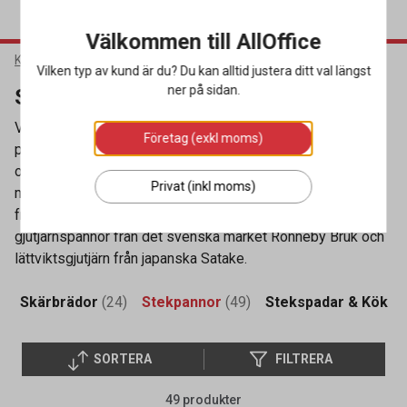
Välkommen till AllOffice
Kök & Servering
Köksutrustning
Stekpannor
Vilken typ av kund är du? Du kan alltid justera ditt val längst
ner på sidan.
Stekpannor
Vi har ett stort utbud av stekpannor för både det
Företag (exkl moms)
professionella köket och hemmet. Köp din stekpanna
online hos oss till bra pris och med snabb leverans. Vi har
Privat (inkl moms)
många olika varianter och storlekar. Vi har flera modeller
från det populära danska märket Scanpan och även
gjutjärnspannor från det svenska märket Ronneby Bruk och
lättviktsgjutjärn från japanska Satake.
)
Skärbrädor
(24)
Stekpannor
(49)
Stekspadar & Kökst
SORTERA
FILTRERA
49 produkter