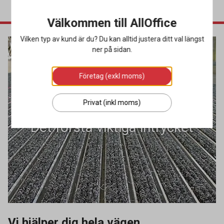
Välkommen till AllOffice
Vilken typ av kund är du? Du kan alltid justera ditt val längst
ner på sidan.
Företag (exkl moms)
Entrélösningar
Privat (inkl moms)
Det första viktiga intrycket
Vi hjälper dig hela vägen