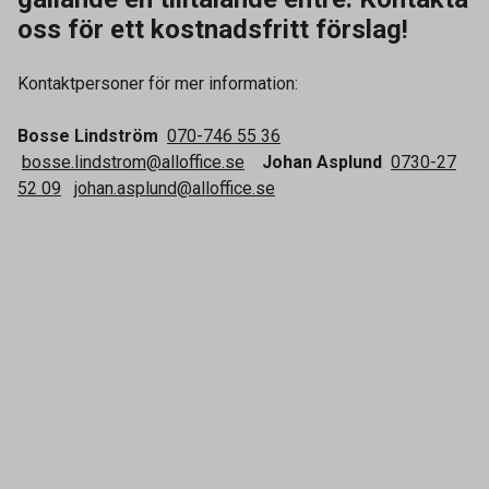
oss för ett kostnadsfritt förslag!
Kontaktpersoner för mer information:
Bosse Lindström
070-746 55 36
bosse.lindstrom@alloffice.se
Johan Asplund
0730-27
52 09
johan.asplund@alloffice.se
Kontakta oss
Vanliga frågor