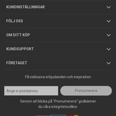
Om oss
Butiker
Allmänna försäljningsvillkor
Företagskund
/
Privatkund
KUNDINSTÄLLNINGAR
Tjänster
Foldrar och kataloger
Integritetspolicy
FÖLJ OSS
Hållbarhet
Köpguider
GDPR
OM DITT KÖP
Jobba hos oss
Varumärken
KUNDSUPPORT
Press
FÖRETAGET
Få exklusiva erbjudanden och inspiration
Prenumerera
Genom att klicka på "Prenumerera" godkänner
du våra integritetsvillkor.