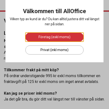
Välkommen till AllOffice
Vilken typ av kund är du? Du kan alltid justera ditt val längst
Vanliga frågor
ner på sidan.
Leverans & Betalning
Företag (exkl moms)
När bör jag lägga min order för att varan ska skickas
samma dag?
Privat (inkl moms)
Alla beställningar som inkommer före kl 13.00 skickas
normalt från vårt lager samma dag.
Tillkommer frakt på mitt köp?
På ordrar understigande 995 kr exkl moms tillkommer en
fraktavgift på 125 kr exkl moms om inget annat avtalats.
Kan jag se priser inkl moms?
Ja det går bra, du gör ditt val längst ner till vänster på sidan.