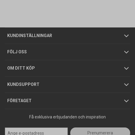
Vanliga frågor
Om oss
Butiker
Allmänna försäljningsvillkor
Företagskund
/
Privatkund
KUNDINSTÄLLNINGAR
Tjänster
Foldrar och kataloger
Integritetspolicy
FÖLJ OSS
Hållbarhet
Köpguider
GDPR
OM DITT KÖP
Jobba hos oss
Varumärken
KUNDSUPPORT
Press
FÖRETAGET
Få exklusiva erbjudanden och inspiration
Prenumerera