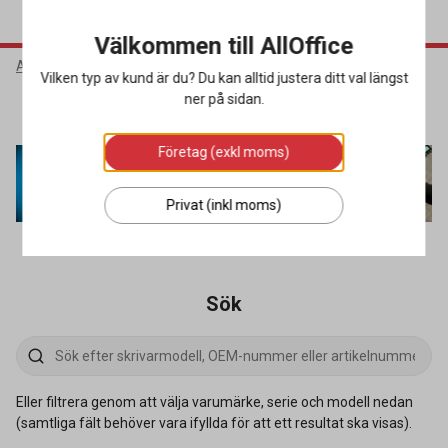
Välkommen till AllOffice
AllOffice
Bläck- & Tonerguide
Vilken typ av kund är du? Du kan alltid justera ditt val längst
ner på sidan.
Bläck- & Tonerguide
Företag (exkl moms)
Privat (inkl moms)
Så här använder du guiden
Sök
Eller filtrera genom att välja varumärke, serie och modell nedan
(samtliga fält behöver vara ifyllda för att ett resultat ska visas).