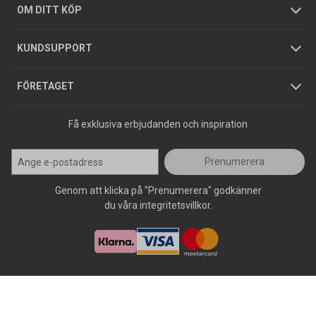
Hållbarhet
Köpguider
GDPR
OM DITT KÖP
Jobba hos oss
Varumärken
KUNDSUPPORT
Press
FÖRETAGET
Få exklusiva erbjudanden och inspiration
Prenumerera
Genom att klicka på "Prenumerera" godkänner
du våra integritetsvillkor.