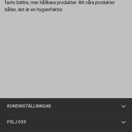
facto bättre, mer hållbara produkter. Att våra produkter
håller, det är en hygienfaktor.
Kontakta oss
Vanliga frågor
Om oss
Butiker
Allmänna försäljningsvillkor
Företagskund
/
Privatkund
KUNDINSTÄLLNINGAR
Tjänster
Foldrar och kataloger
Integritetspolicy
FÖLJ OSS