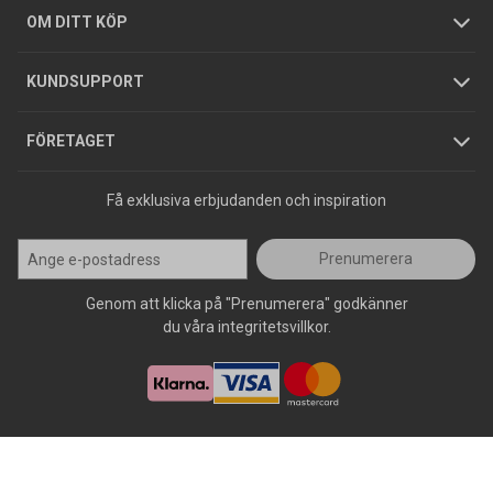
Hållbarhet
Köpguider
GDPR
OM DITT KÖP
Jobba hos oss
Varumärken
KUNDSUPPORT
Press
FÖRETAGET
Få exklusiva erbjudanden och inspiration
Prenumerera
Genom att klicka på "Prenumerera" godkänner
du våra integritetsvillkor.