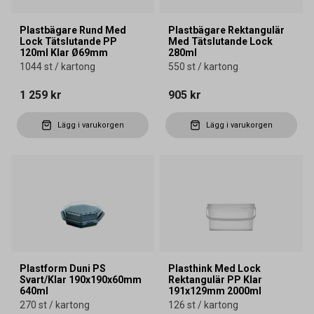
Plastbägare Rund Med
Plastbägare Rektangulär
Lock Tätslutande PP
Med Tätslutande Lock
120ml Klar Ø69mm
280ml
1044 st / kartong
550 st / kartong
1 259 kr
905 kr
Lägg i varukorgen
Lägg i varukorgen
Plastform Duni PS
Plasthink Med Lock
Svart/Klar 190x190x60mm
Rektangulär PP Klar
640ml
191x129mm 2000ml
270 st / kartong
126 st / kartong