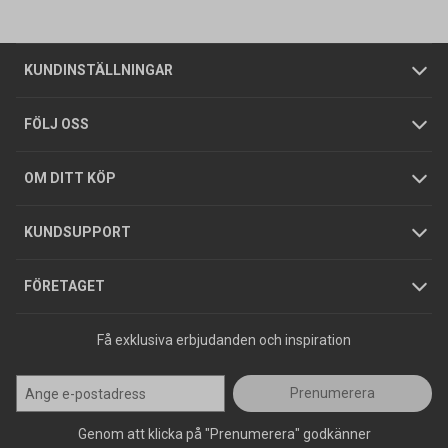
Vanliga frågor
Om oss
Butiker
Allmänna försäljningsvillkor
Företagskund
/
Privatkund
KUNDINSTÄLLNINGAR
Tjänster
Foldrar och kataloger
Integritetspolicy
FÖLJ OSS
Hållbarhet
Köpguider
GDPR
OM DITT KÖP
Jobba hos oss
Varumärken
KUNDSUPPORT
Press
FÖRETAGET
Få exklusiva erbjudanden och inspiration
Prenumerera
Genom att klicka på "Prenumerera" godkänner