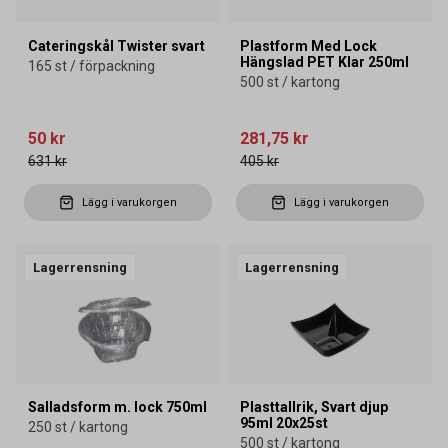
Cateringskål Twister svart
Plastform Med Lock
Hängslad PET Klar 250ml
165 st / förpackning
500 st / kartong
50 kr
281,75 kr
631 kr
405 kr
Lägg i varukorgen
Lägg i varukorgen
Lagerrensning
Lagerrensning
Salladsform m. lock 750ml
Plasttallrik, Svart djup
95ml 20x25st
250 st / kartong
500 st / kartong