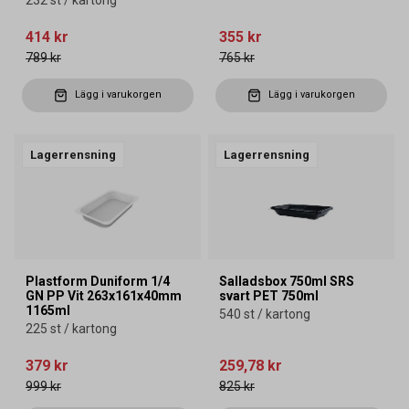
414 kr
355 kr
789 kr
765 kr
Lägg i varukorgen
Lägg i varukorgen
Lagerrensning
Lagerrensning
Plastform Duniform 1/4
Salladsbox 750ml SRS
GN PP Vit 263x161x40mm
svart PET 750ml
1165ml
540 st / kartong
225 st / kartong
379 kr
259,78 kr
999 kr
825 kr