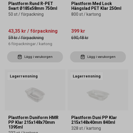
Plastform Rund R-PET
Plastform Med Lock
Svart Ø185x58mm 750ml
Hängslad PET Klar 250ml
50 st / förpackning
800 st / kartong
43,35 kr
/ förpackning
399 kr
59 kr
/ förpackning
690,48 kr
6
förpackningar
/
kartong
Lägg i varukorgen
Lägg i varukorgen
Lagerrensning
Lagerrensning
Plastform Duniform HMR
Plastform Duni PP Klar
PP Klar 215x148x70mm
215x148x40mm 840ml
1395ml
328 st / kartong
232 st / kartong