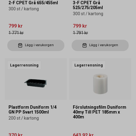
2-F CPET Grå 655/455ml
3-F CPET Grå
525/275/205ml
300 st / kartong
300 st / kartong
799 kr
799 kr
1 771 kr
1 791 kr
Lägg i varukorgen
Lägg i varukorgen
Lagerrensning
Lagerrensning
Plastform Duniform 1/4
Förslutningsfilm Duniform
GN PP Svart 1500ml
40my Till PET 185mm x
400m
200 st / kartong
370 kr
643,92 kr