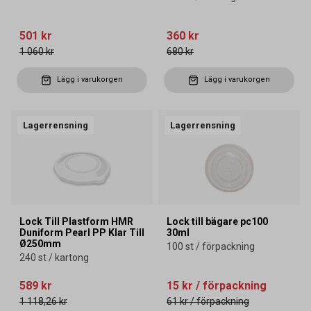
501 kr
360 kr
1 060 kr
680 kr
Lägg i varukorgen
Lägg i varukorgen
Lagerrensning
Lagerrensning
Lock Till Plastform HMR
Lock till bägare pc100
Duniform Pearl PP Klar Till
30ml
Ø250mm
100 st / förpackning
240 st / kartong
589 kr
15 kr
/ förpackning
1 118,26 kr
61 kr
/ förpackning