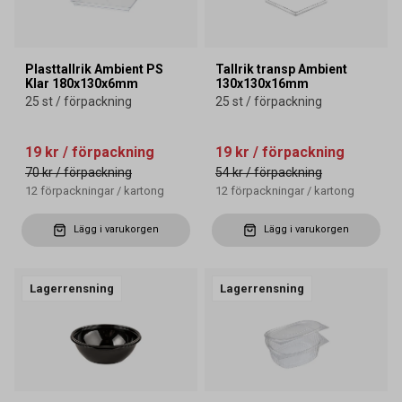
Plasttallrik Ambient PS
Tallrik transp Ambient
Klar 180x130x6mm
130x130x16mm
25 st / förpackning
25 st / förpackning
19 kr
/ förpackning
19 kr
/ förpackning
70 kr
/ förpackning
54 kr
/ förpackning
12
förpackningar
/
kartong
12
förpackningar
/
kartong
Lägg i varukorgen
Lägg i varukorgen
Lagerrensning
Lagerrensning