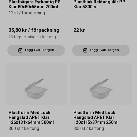
Plastbägare Fyrkantig PS
Plasthink Rektangulär PP
Klar 80x80x55mm 200ml
Klar 5800ml
12 st / förpackning
35,80 kr
/ förpackning
22 kr
20
förpackningar
/
kartong
Lägg i varukorgen
Lägg i varukorgen
Plastform Med Lock
Plastform Med Lock
Hängslad APET Klar
Hängslad APET Klar
126x131x64mm 500ml
120x115x37mm 250ml
300 st / kartong
300 st / kartong