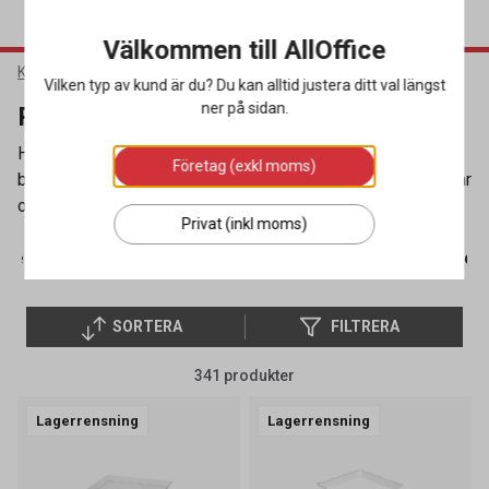
Välkommen till AllOffice
Kök & Servering
Matförpackningar
Plastformar
Vilken typ av kund är du? Du kan alltid justera ditt val längst
ner på sidan.
Plastformar
Här hittar du alla typer av plastformar och lock för de flesta
Företag (exkl moms)
behov. I vårt stora utbud finns formar i många olika storlekar
och former. Från runda till fyrkantiga, höga till låga.
Privat (inkl moms)
ppersformar
(226)
Plastformar
(341)
Snabbmatsförpackn
SORTERA
FILTRERA
341 produkter
Lagerrensning
Lagerrensning