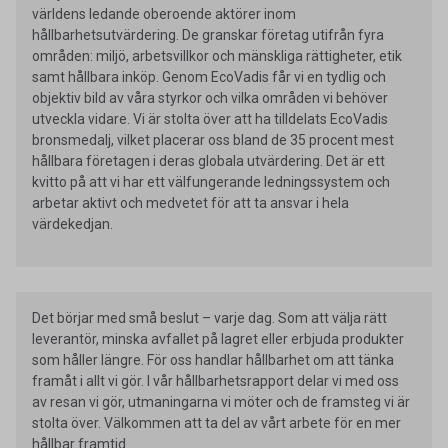
världens ledande oberoende aktörer inom
hållbarhetsutvärdering. De granskar företag utifrån fyra
områden: miljö, arbetsvillkor och mänskliga rättigheter, etik
samt hållbara inköp. Genom EcoVadis får vi en tydlig och
objektiv bild av våra styrkor och vilka områden vi behöver
utveckla vidare. Vi är stolta över att ha tilldelats EcoVadis
bronsmedalj, vilket placerar oss bland de 35 procent mest
hållbara företagen i deras globala utvärdering. Det är ett
kvitto på att vi har ett välfungerande ledningssystem och
arbetar aktivt och medvetet för att ta ansvar i hela
värdekedjan.
Det börjar med små beslut – varje dag. Som att välja rätt
leverantör, minska avfallet på lagret eller erbjuda produkter
som håller längre. För oss handlar hållbarhet om att tänka
framåt i allt vi gör. I vår hållbarhetsrapport delar vi med oss
av resan vi gör, utmaningarna vi möter och de framsteg vi är
stolta över. Välkommen att ta del av vårt arbete för en mer
hållbar framtid.