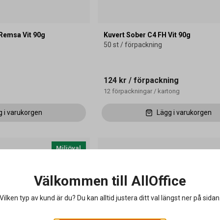
 Remsa Vit 90g
Kuvert Sober C4 FH Vit 90g
50 st / förpackning
124 kr
/ förpackning
12
förpackningar
/
kartong
g i varukorgen
Lägg i varukorgen
Miljöval
Välkommen till AllOffice
Vilken typ av kund är du? Du kan alltid justera ditt val längst ner på sidan