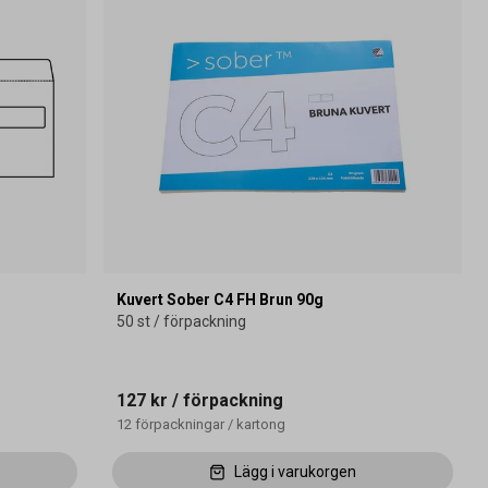
Kuvert Sober C4 FH Brun 90g
50 st / förpackning
127 kr
/ förpackning
12
förpackningar
/
kartong
Lägg i varukorgen