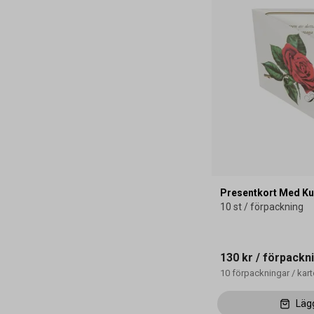
Presentkort Med Kuv
10 st / förpackning
130 kr
/ förpackn
10
förpackningar
/
kar
Läg