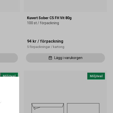
Kuvert Sober C5 FH Vit 80g
100 st / förpackning
94 kr
/ förpackning
5
förpackningar
/
kartong
Lägg i varukorgen
Miljöval
Miljöval
.