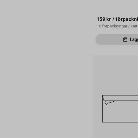
159 kr
/ förpackn
10
förpackningar
/
kar
Läg