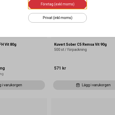
Företag (exkl moms)
Privat (inkl moms)
FH Vit 80g
Kuvert Sober C5 Remsa Vit 90g
500 st / förpackning
ing
571 kr
ong
g i varukorgen
Lägg i varukorgen