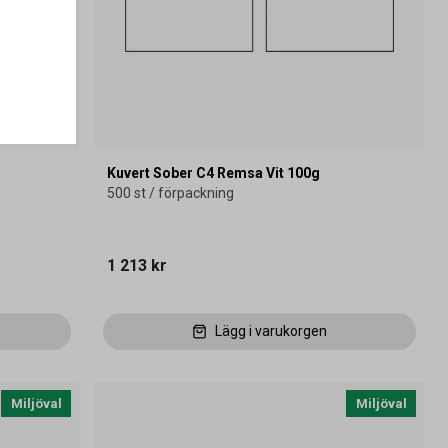
Kuvert Sober C4 Remsa Vit 100g
500 st / förpackning
1 213 kr
Lägg i varukorgen
Miljöval
Miljöval