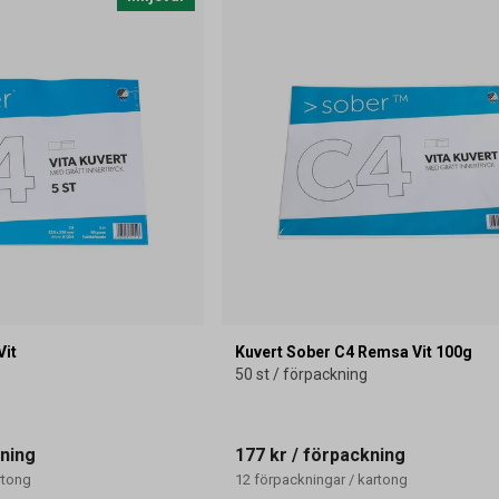
Vit
Kuvert Sober C4 Remsa Vit 100g
50 st / förpackning
ning
177 kr
/ förpackning
rtong
12
förpackningar
/
kartong