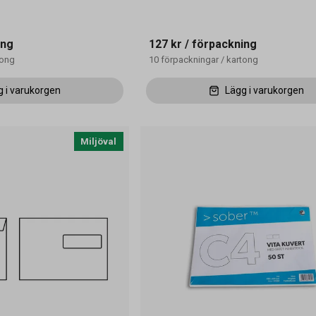
ing
127 kr
/ förpackning
tong
10
förpackningar
/
kartong
g i varukorgen
Lägg i varukorgen
Miljöval