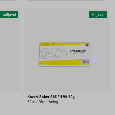
Miljöval
Miljöval
Kuvert Sober S65 FH Vit 80g
50 st / förpackning