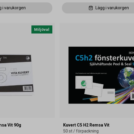
g i varukorgen
Lägg i varukorgen
Miljöval
msa Vit 90g
Kuvert C5 H2 Remsa Vit
50 st / förpackning