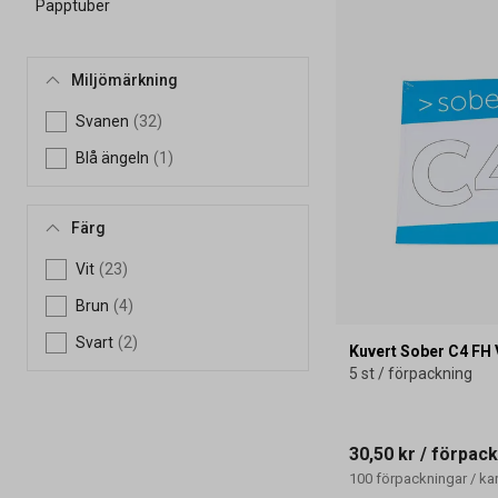
Papptuber
Miljömärkning
Svanen
(32)
Blå ängeln
(1)
Färg
Vit
(23)
Brun
(4)
Svart
(2)
Kuvert Sober C4 FH 
5 st / förpackning
30,50 kr
/ förpack
100
förpackningar
/
ka