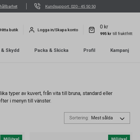
hållbarhet
Kundsupport: 020 - 45 50 50
0 kr
Hitta butik
Logga in/Skapa konto
995 kr
till fraktfritt
 & Skydd
Packa & Skicka
Profil
Kampanj
a typer av kuvert, från vita till bruna, standard eller
ter i menyn till vänster.
Sortering
:
Miljöval
Miljöval