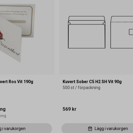
ert Ros Vit 190g
Kuvert Sober C5 H2 SH Vit 90g
500 st / förpackning
ing
569 kr
tong
g i varukorgen
Lägg i varukorgen