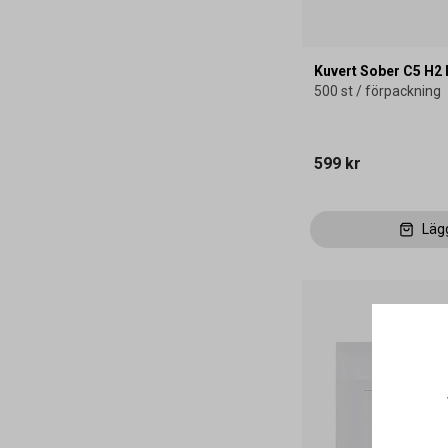
Kuvert Sober C5 H2
500 st / förpackning
599 kr
Läg