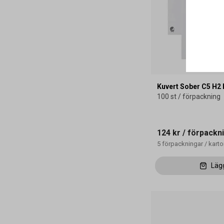
Kuvert Sober C5 H2 
100 st / förpackning
124 kr
/ förpackn
5
förpackningar
/
kart
Läg