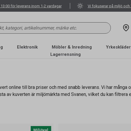
 13:00 för leverans inom 1-2 vardagar
Vi fokuserar på miljö och 
ng
Elektronik
Möbler & Inredning
Yrkeskläder
Lagerrensning
rt online till bra priser och med snabb leverans. Vi har många olik
sta av kuverten är miljömärkta med Svanen, vilket du kan filtrera ef
Miljöval