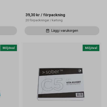
39,30 kr
/ förpackning
20
förpackningar
/
kartong
Lägg i varukorgen
Miljöval
Miljöval