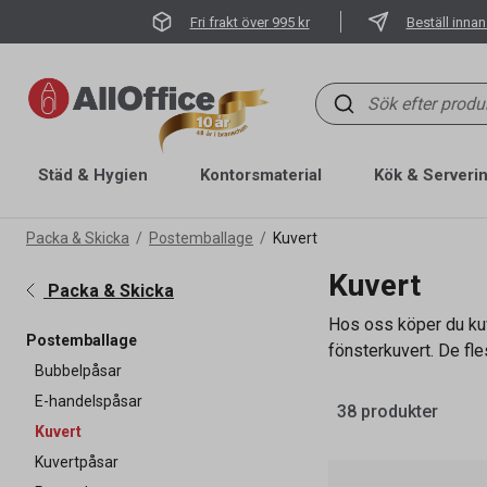
Fri frakt över 995 kr
Beställ innan
Städ & Hygien
Kontorsmaterial
Kök & Serveri
Packa & Skicka
Postemballage
Kuvert
Kuvert
Packa & Skicka
Hos oss köper du kuve
Postemballage
fönsterkuvert. De fle
Bubbelpåsar
E-handelspåsar
38 produkter
Kuvert
Kuvertpåsar