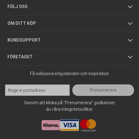
Tjänster
Foldrar och kataloger
Integritetspolicy
FÖLJ OSS
Hållbarhet
Köpguider
GDPR
OM DITT KÖP
Jobba hos oss
Varumärken
KUNDSUPPORT
Press
FÖRETAGET
Få exklusiva erbjudanden och inspiration
Prenumerera
Genom att klicka på "Prenumerera" godkänner
du våra integritetsvillkor.