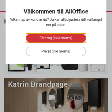
Välkommen till AllOffice
Vilken typ av kund är du? Du kan alltid justera ditt val längst
Köpguider
ner på sidan.
Företag (exkl moms)
Tork Brandshop
Privat (inkl moms)
Katrin Brandpage