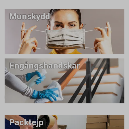
Munskydd
Engångshandskar
Packtejp