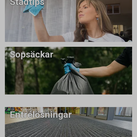
Städtips
Sopsäckar
Entrélösningar