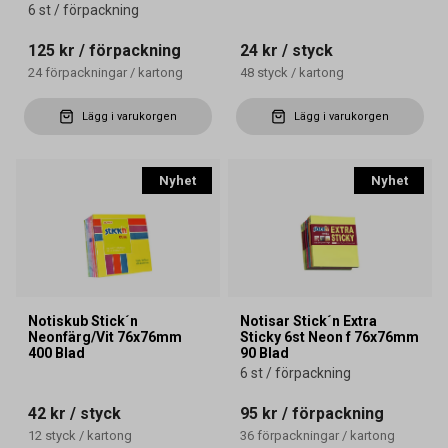
6 st / förpackning
125 kr
/ förpackning
24 kr
/ styck
24
förpackningar
/
kartong
48
styck
/
kartong
Lägg i varukorgen
Lägg i varukorgen
Nyhet
Nyhet
Notiskub Stick´n
Notisar Stick´n Extra
Neonfärg/Vit 76x76mm
Sticky 6st Neon f 76x76mm
400 Blad
90 Blad
6 st / förpackning
42 kr
/ styck
95 kr
/ förpackning
12
styck
/
kartong
36
förpackningar
/
kartong