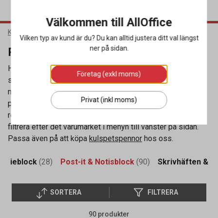
Välkommen till AllOffice
Kontorsmaterial
Block & Blanketter
Post-it & Notisblock
Vilken typ av kund är du? Du kan alltid justera ditt val längst
ner på sidan.
Post-it & Notisblock
Hos oss kan du köpa post-it online till bra priser och med
Företag (exkl moms)
snabb leverans. Se vårt breda utbud av notisar och
notisblock i många olika storlekar och färger. De
Privat (inkl moms)
populäraste varianterna är de gula kvadratiska eller
rektangulära notisarna från klassiska 3M Post-it. Du kan
filtrera efter det varumärket i menyn till vänster på sidan.
Passa även på att köpa
kulspetspennor
hos oss.
legieblock
(28)
Post-it & Notisblock
(90)
Skrivhäften & R
SORTERA
FILTRERA
90 produkter