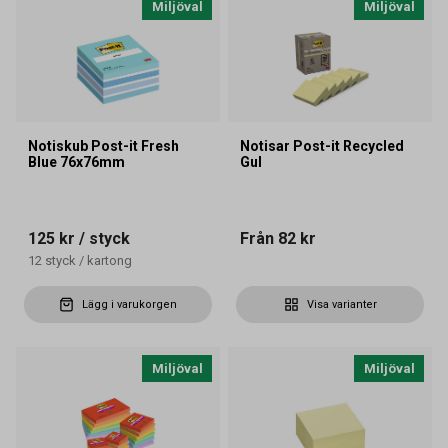
Miljöval
Miljöval
Notiskub Post-it Fresh
Notisar Post-it Recycled
Blue 76x76mm
Gul
125 kr
/ styck
Från
82 kr
12
styck
/
kartong
Lägg i varukorgen
Visa varianter
Miljöval
Miljöval