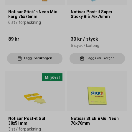
Notisar Stick´n Neon Mix
Notisar Post-it Super
Färg 76x76mm
Sticky Blå 76x76mm
6 st / förpackning
89 kr
30 kr
/ styck
6
styck
/
kartong
Lägg i varukorgen
Lägg i varukorgen
Miljöval
Notisar Post-it Gul
Notisar Stick´n Gul Neon
38x51mm
76x76mm
3 st / förpackning