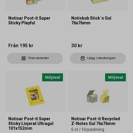
Notisar Post-it Super
Notiskub Stick´n Gul
Sticky Playful
76x76mm
Från
195 kr
30 kr
Visa varianter
Lägg i varukorgen
Miljöval
Miljöval
Notisar Post-it Super
Notisar Post-it Recycled
Sticky Linjerat Ultragul
Z-Notes Gul 76x76mm
101x152mm
6 st / förpackning