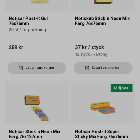
Notisar Post-it Gul
Notiskub Stick´n Neon Mix
76x76mm
Färg 76x76mm
20 st / förpackning
289 kr
37 kr
/ styck
12
styck
/
kartong
Lägg i varukorgen
Lägg i varukorgen
Miljöval
Notisar Stick´n Neon Mix
Notisar Post-it Super
Färg 76x127mm
Sticky Mix Färg 76x76mm