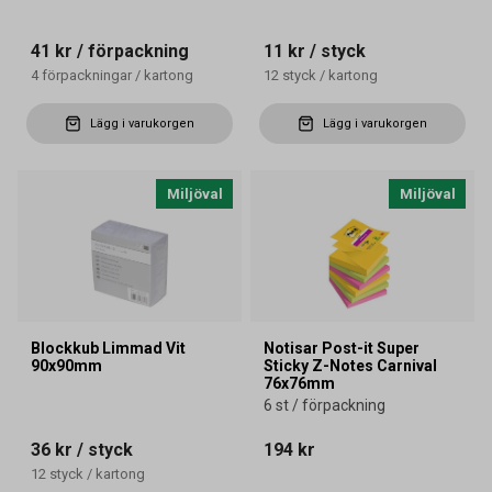
41 kr
/ förpackning
11 kr
/ styck
4
förpackningar
/
kartong
12
styck
/
kartong
Lägg i varukorgen
Lägg i varukorgen
Miljöval
Miljöval
Blockkub Limmad Vit
Notisar Post-it Super
90x90mm
Sticky Z-Notes Carnival
76x76mm
6 st / förpackning
36 kr
/ styck
194 kr
12
styck
/
kartong