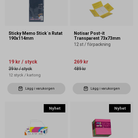
Sticky Memo Stick´n Rutat
Notisar Post-it
190x114mm
Transparent 73x73mm
12 st / förpackning
19 kr
/ styck
269 kr
39 kr
/ styck
489 kr
12
styck
/
kartong
Lägg i varukorgen
Lägg i varukorgen
Nyhet
Nyhet