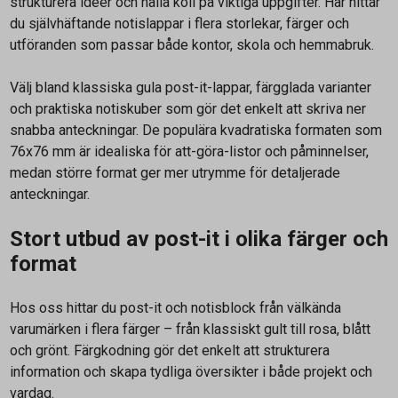
strukturera idéer och hålla koll på viktiga uppgifter. Här hittar
du självhäftande notislappar i flera storlekar, färger och
utföranden som passar både kontor, skola och hemmabruk.
Välj bland klassiska gula post-it-lappar, färgglada varianter
och praktiska notiskuber som gör det enkelt att skriva ner
snabba anteckningar. De populära kvadratiska formaten som
76x76 mm är idealiska för att-göra-listor och påminnelser,
medan större format ger mer utrymme för detaljerade
anteckningar.
Stort utbud av post-it i olika färger och
format
Hos oss hittar du post-it och notisblock från välkända
varumärken i flera färger – från klassiskt gult till rosa, blått
och grönt. Färgkodning gör det enkelt att strukturera
information och skapa tydliga översikter i både projekt och
vardag.