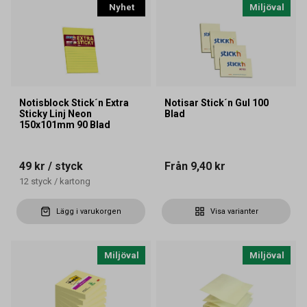
Nyhet
Miljöval
Notisblock Stick´n Extra
Notisar Stick´n Gul 100
Sticky Linj Neon
Blad
150x101mm 90 Blad
49 kr
/ styck
Från
9,40 kr
12
styck
/
kartong
Lägg i varukorgen
Visa varianter
Miljöval
Miljöval