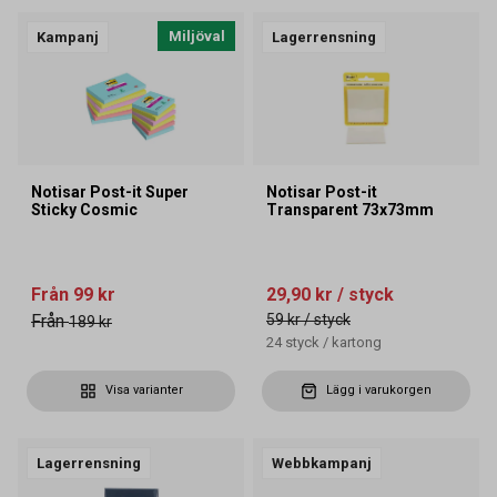
Miljöval
Kampanj
Lagerrensning
Notisar Post-it Super
Notisar Post-it
Sticky Cosmic
Transparent 73x73mm
Från
99 kr
29,90 kr
/ styck
Från
59 kr
/ styck
189 kr
24
styck
/
kartong
Visa varianter
Lägg i varukorgen
Lagerrensning
Webbkampanj