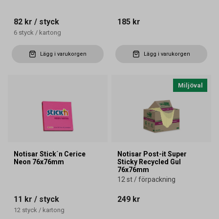
82 kr
/ styck
185 kr
6
styck
/
kartong
Lägg i varukorgen
Lägg i varukorgen
Miljöval
Notisar Stick´n Cerice
Notisar Post-it Super
Neon 76x76mm
Sticky Recycled Gul
76x76mm
12 st / förpackning
11 kr
/ styck
249 kr
12
styck
/
kartong