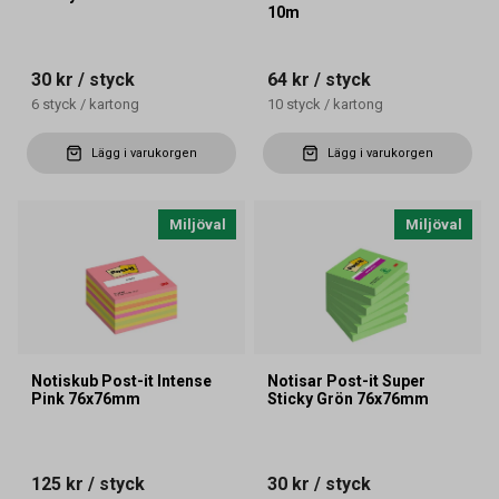
10m
30 kr
/ styck
64 kr
/ styck
6
styck
/
kartong
10
styck
/
kartong
Lägg i varukorgen
Lägg i varukorgen
Miljöval
Miljöval
Notiskub Post-it Intense
Notisar Post-it Super
Pink 76x76mm
Sticky Grön 76x76mm
125 kr
/ styck
30 kr
/ styck