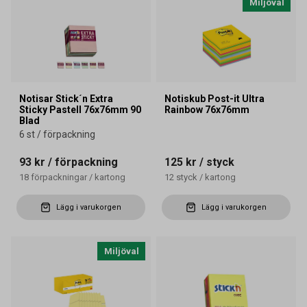
Miljöval
Notisar Stick´n Extra
Notiskub Post-it Ultra
Sticky Pastell 76x76mm 90
Rainbow 76x76mm
Blad
6 st / förpackning
93 kr
/ förpackning
125 kr
/ styck
18
förpackningar
/
kartong
12
styck
/
kartong
Lägg i varukorgen
Lägg i varukorgen
Miljöval