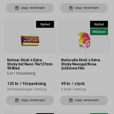
Lägg i varukorgen
Lägg i varukorgen
Nyhet
Nyhet
Miljöval
Notisar Stick´n Extra
Notisrulle Stick´n Extra
Sticky 6st Neon 76x127mm
Sticky Neongul/Rosa
90 Blad
2x25mmx10m
6 st / förpackning
125 kr
/ förpackning
49 kr
/ styck
24
förpackningar
/
kartong
6
styck
/
kartong
Lägg i varukorgen
Lägg i varukorgen