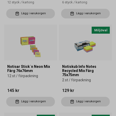
12
styck
/
kartong
6
styck
/
kartong
Lägg i varukorgen
Lägg i varukorgen
Miljöval
Notisar Stick´n Neon Mix
Notiskub Info Notes
Färg 76x76mm
Recycled Mix Färg
75x75mm
12 st / förpackning
2 st / förpackning
145 kr
129 kr
Lägg i varukorgen
Lägg i varukorgen