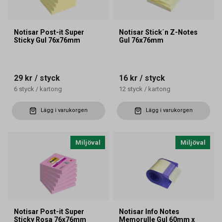
Notisar Post-it Super
Notisar Stick´n Z-Notes
Sticky Gul 76x76mm
Gul 76x76mm
29 kr
/ styck
16 kr
/ styck
6
styck
/
kartong
12
styck
/
kartong
Lägg i varukorgen
Lägg i varukorgen
Miljöval
Miljöval
Notisar Post-it Super
Notisar Info Notes
Sticky Rosa 76x76mm
Memorulle Gul 60mm x