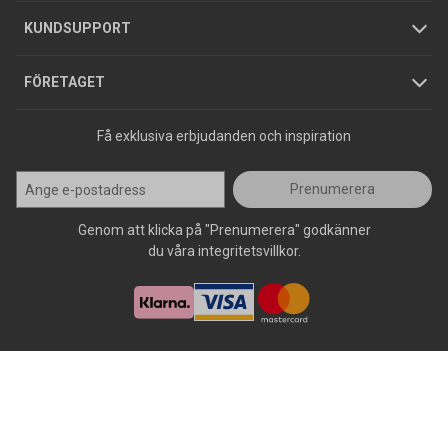
Jobba hos oss
Varumärken
KUNDSUPPORT
Press
FÖRETAGET
Få exklusiva erbjudanden och inspiration
Prenumerera
Genom att klicka på "Prenumerera" godkänner
du våra integritetsvillkor.