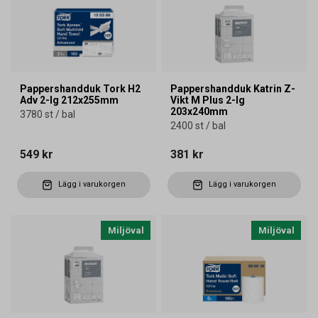
Pappershandduk Tork H2
Pappershandduk Katrin Z-
Adv 2-lg 212x255mm
Vikt M Plus 2-lg
203x240mm
3780 st / bal
2400 st / bal
549 kr
381 kr
Lägg i varukorgen
Lägg i varukorgen
Miljöval
Miljöval