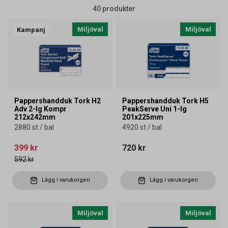
40 produkter
Miljöval
Miljöval
Kampanj
Pappershandduk Tork H2
Pappershandduk Tork H5
Adv 2-lg Kompr
PeakServe Uni 1-lg
212x242mm
201x225mm
2880 st / bal
4920 st / bal
399 kr
720 kr
592 kr
Lägg i varukorgen
Lägg i varukorgen
Miljöval
Miljöval