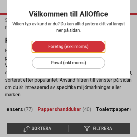
Välkommen till AllOffice
Städ & Hygien
Torkpapper & Toalettpapper
Vilken typ av kund är du? Du kan alltid justera ditt val längst
Pappershanddukar
ner på sidan.
Pappershanddukar
Företag (exkl moms)
Hos oss kan du köpa de flesta varianter av
pappershanddukar online, som passar just din dispenser.
Privat (inkl moms)
Vårt utbud består av produkter från populära varumärken
som Tork och Katrin. Nedan ser du vårt kompletta sortiment,
sorterat efter popularitet. Använd filtren till vänster på sidan
om du är intresserad av specifika miljömärkningar eller
märken.
ispensers
(77)
Pappershanddukar
(40)
Toalettpapper
(48
SORTERA
FILTRERA