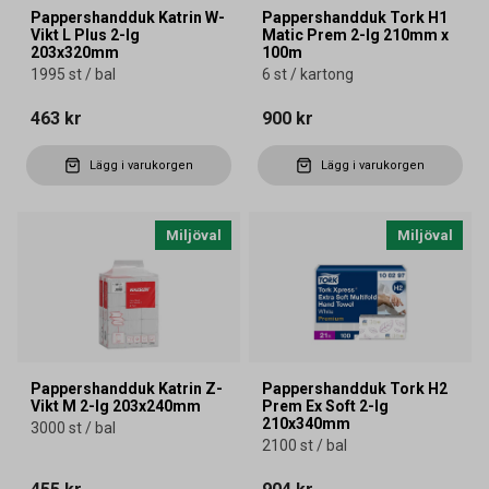
Pappershandduk Katrin W-
Pappershandduk Tork H1
Vikt L Plus 2-lg
Matic Prem 2-lg 210mm x
203x320mm
100m
1995 st / bal
6 st / kartong
463 kr
900 kr
Lägg i varukorgen
Lägg i varukorgen
Miljöval
Miljöval
Pappershandduk Katrin Z-
Pappershandduk Tork H2
Vikt M 2-lg 203x240mm
Prem Ex Soft 2-lg
210x340mm
3000 st / bal
2100 st / bal