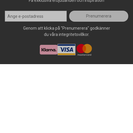
Få exklusiva erbjudanden och inspiration
Prenumerera
Genom att klicka på "Prenumerera" godkänner
du våra integritetsvillkor.
Alla rättigheter förbehålls, AllOffice - 2026
|
Kundsupport 020 - 45
50 50