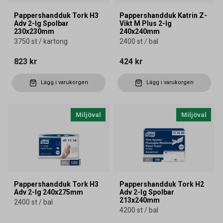
Pappershandduk Tork H3
Pappershandduk Katrin Z-
Adv 2-lg Spolbar
Vikt M Plus 2-lg
230x230mm
240x240mm
3750 st / kartong
2400 st / bal
823 kr
424 kr
Lägg i varukorgen
Lägg i varukorgen
Miljöval
Miljöval
Pappershandduk Tork H3
Pappershandduk Tork H2
Adv 2-lg 240x275mm
Adv 2-lg Spolbar
213x240mm
2400 st / bal
4200 st / bal