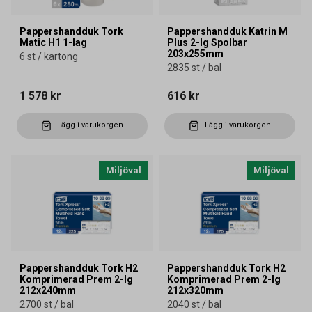
Pappershandduk Tork
Pappershandduk Katrin M
Matic H1 1-lag
Plus 2-lg Spolbar
203x255mm
6 st / kartong
2835 st / bal
1 578 kr
616 kr
Lägg i varukorgen
Lägg i varukorgen
Miljöval
Miljöval
Pappershandduk Tork H2
Pappershandduk Tork H2
Komprimerad Prem 2-lg
Komprimerad Prem 2-lg
212x240mm
212x320mm
2700 st / bal
2040 st / bal