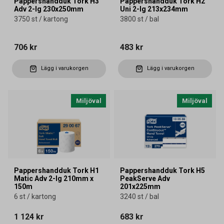
Pappershandduk Tork H3
Pappershandduk Tork H2
Adv 2-lg 230x250mm
Uni 2-lg 213x234mm
3750 st / kartong
3800 st / bal
706 kr
483 kr
Lägg i varukorgen
Lägg i varukorgen
Miljöval
Miljöval
Pappershandduk Tork H1
Pappershandduk Tork H5
Matic Adv 2-lg 210mm x
PeakServe Adv
150m
201x225mm
6 st / kartong
3240 st / bal
1 124 kr
683 kr