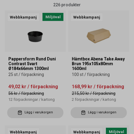
226 produkter
Miljöval
Webbkampanj
Webbkampanj
Pappersform Rund Duni
Hämtbox Abena Take Away
Contrast Svart
Brun 195x105x80mm
Ø184x66mm 1300ml
1600ml
25 st / förpackning
100 st / förpackning
49,02 kr
/ förpackning
168,99 kr
/ förpackning
56 kr
/ förpackning
215,50 kr
/ förpackning
12
förpackningar
/
kartong
2
förpackningar
/
kartong
Lägg i varukorgen
Lägg i varukorgen
Miljöval
Webbkampanj
Webbkampanj