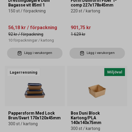
Dressingbägare Duni
Form Duniform Fiber 1-
Bagasse vit 85ml 1
comp 227x178x45mm
150 st / förpackning
220 st / kartong
56,18 kr
/ förpackning
901,75 kr
92 kr
/ förpackning
1 629 kr
10
förpackningar
/
kartong
Lägg i varukorgen
Lägg i varukorgen
Miljöval
Lagerrensning
Pappersform Med Lock
Box Duni Block
Brun/Svart 170x120x45mm
Kartong/PLA
140x140x75mm
300 st / kartong
300 st / kartong