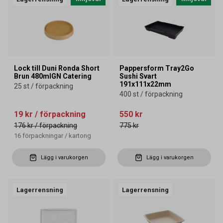
Lock till Duni Ronda Short
Pappersform Tray2Go
Brun 480mlGN Catering
Sushi Svart
191x111x22mm
25 st / förpackning
400 st / förpackning
19 kr
/ förpackning
550 kr
176 kr
/ förpackning
775 kr
16
förpackningar
/
kartong
Lägg i varukorgen
Lägg i varukorgen
Lagerrensning
Lagerrensning