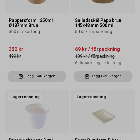
Pappersform 1250ml
Salladsskål Papp brun
Ø187mm Brun
145x48 mm 500 ml
300 st / kartong
50 st / förpackning
350 kr
69 kr
/ förpackning
499 kr
109 kr
/ förpackning
6
förpackningar
/
kartong
Lägg i varukorgen
Lägg i varukorgen
Lagerrensning
Lagerrensning