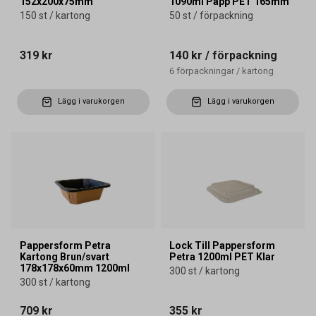
152x200x75mm
1090ml Papp PET 165mm
150 st / kartong
50 st / förpackning
319 kr
140 kr
/ förpackning
6
förpackningar
/
kartong
Lägg i varukorgen
Lägg i varukorgen
Pappersform Petra
Lock Till Pappersform
Kartong Brun/svart
Petra 1200ml PET Klar
178x178x60mm 1200ml
300 st / kartong
300 st / kartong
709 kr
355 kr