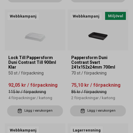
Miljöval
Webbkampanj
Webbkampanj
Lock Till Pappersform
Pappersform Duni
Duni Contrast Till 900ml
Contrast Svart
Klar
241x152x24mm 700ml
50 st / förpackning
70 st / förpackning
92,05 kr
/ förpackning
75,10 kr
/ förpackning
115 kr
/ förpackning
86 kr
/ förpackning
4
förpackningar
/
kartong
2
förpackningar
/
kartong
Lägg i varukorgen
Lägg i varukorgen
Webbkampanj
Lagerrensning