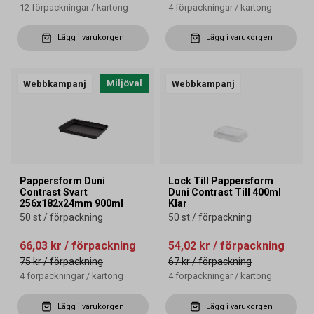
12
förpackningar
/
kartong
4
förpackningar
/
kartong
Lägg i varukorgen
Lägg i varukorgen
Miljöval
Webbkampanj
Webbkampanj
Pappersform Duni
Lock Till Pappersform
Contrast Svart
Duni Contrast Till 400ml
256x182x24mm 900ml
Klar
50 st / förpackning
50 st / förpackning
66,03 kr
/ förpackning
54,02 kr
/ förpackning
75 kr
/ förpackning
67 kr
/ förpackning
4
förpackningar
/
kartong
4
förpackningar
/
kartong
Lägg i varukorgen
Lägg i varukorgen