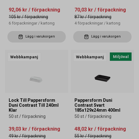
92,06 kr
/ förpackning
70,03 kr
/ förpackning
105 kr
/ förpackning
87 kr
/ förpackning
6
förpackningar
/
kartong
4
förpackningar
/
kartong
Lägg i varukorgen
Lägg i varukorgen
Miljöval
Webbkampanj
Webbkampanj
Lock Till Pappersform
Pappersform Duni
Duni Contrast Till 240ml
Contrast Svart
Klar
185x129x24mm 400ml
50 st / förpackning
50 st / förpackning
39,03 kr
/ förpackning
48,02 kr
/ förpackning
49 kr
/ förpackning
55 kr
/ förpackning