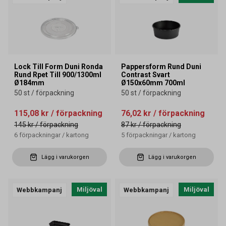
Lock Till Form Duni Ronda
Pappersform Rund Duni
Rund Rpet Till 900/1300ml
Contrast Svart
Ø184mm
Ø150x60mm 700ml
50 st / förpackning
50 st / förpackning
115,08 kr
/ förpackning
76,02 kr
/ förpackning
145 kr
/ förpackning
87 kr
/ förpackning
6
förpackningar
/
kartong
5
förpackningar
/
kartong
Lägg i varukorgen
Lägg i varukorgen
Miljöval
Miljöval
Webbkampanj
Webbkampanj