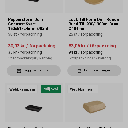
Pappersform Duni
Lock Till Form Duni Ronda
Contrast Svart
Rund Till 900/1300ml Brun
160x61x24mm 240ml
Ø184mm
50 st / förpackning
25 st / förpackning
30,03 kr
/ förpackning
83,06 kr
/ förpackning
35 kr
/ förpackning
94 kr
/ förpackning
12
förpackningar
/
kartong
6
förpackningar
/
kartong
Lägg i varukorgen
Lägg i varukorgen
Miljöval
Webbkampanj
Webbkampanj