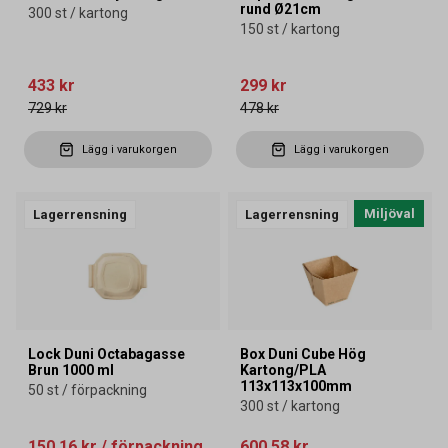
rund Ø21cm
300 st / kartong
150 st / kartong
433 kr
299 kr
729 kr
478 kr
Lägg i varukorgen
Lägg i varukorgen
Miljöval
Lagerrensning
Lagerrensning
Lock Duni Octabagasse
Box Duni Cube Hög
Brun 1000 ml
Kartong/PLA
113x113x100mm
50 st / förpackning
300 st / kartong
150,16 kr
/ förpackning
600,58 kr