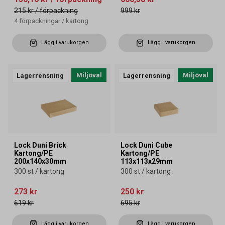
215 kr
/ förpackning
999 kr
4
förpackningar
/
kartong
Lägg i varukorgen
Lägg i varukorgen
Miljöval
Miljöval
Lagerrensning
Lagerrensning
Lock Duni Brick
Lock Duni Cube
Kartong/PE
Kartong/PE
200x140x30mm
113x113x29mm
300 st / kartong
300 st / kartong
273 kr
250 kr
619 kr
695 kr
Lägg i varukorgen
Lägg i varukorgen