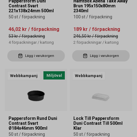
Pappersform Duni
Hämtbox Abena Take Away
Contrast Svart
Brun 195x150x80mm
221x138x24mm 500ml
2340ml
50 st / förpackning
100 st / förpackning
46,02 kr
/ förpackning
189 kr
/ förpackning
53 kr
/ förpackning
246,50 kr
/ förpackning
4
förpackningar
/
kartong
2
förpackningar
/
kartong
Lägg i varukorgen
Lägg i varukorgen
Miljöval
Webbkampanj
Webbkampanj
Pappersform Rund Duni
Lock Till Pappersform
Contrast Svart
Duni Contrast Till 500ml
Ø184x46mm 900ml
Klar
50 st / förpackning
50 st / förpackning