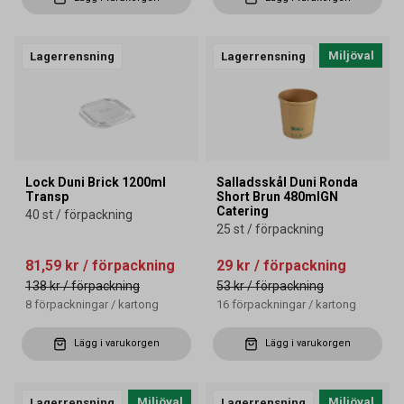
Miljöval
Lagerrensning
Lagerrensning
Lock Duni Brick 1200ml
Salladsskål Duni Ronda
Transp
Short Brun 480mlGN
Catering
40 st / förpackning
25 st / förpackning
81,59 kr
/ förpackning
29 kr
/ förpackning
138 kr
/ förpackning
53 kr
/ förpackning
8
förpackningar
/
kartong
16
förpackningar
/
kartong
Lägg i varukorgen
Lägg i varukorgen
Miljöval
Miljöval
Lagerrensning
Lagerrensning