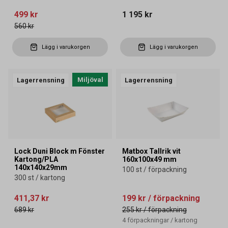
499 kr
1 195 kr
560 kr
Lägg i varukorgen
Lägg i varukorgen
Miljöval
Lagerrensning
Lagerrensning
Lock Duni Block m Fönster
Matbox Tallrik vit
Kartong/PLA
160x100x49 mm
140x140x29mm
100 st / förpackning
300 st / kartong
411,37 kr
199 kr
/ förpackning
689 kr
255 kr
/ förpackning
4
förpackningar
/
kartong