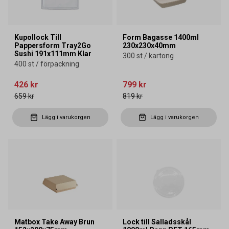
Kupollock Till
Form Bagasse 1400ml
Pappersform Tray2Go
230x230x40mm
Sushi 191x111mm Klar
300 st / kartong
400 st / förpackning
426 kr
799 kr
659 kr
819 kr
Lägg i varukorgen
Lägg i varukorgen
Matbox Take Away Brun
Lock till Salladsskål