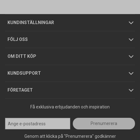
Vanliga frågor
Om oss
Butiker
Allmänna försäljningsvillkor
Företagskund
/
Privatkund
KUNDINSTÄLLNINGAR
Tjänster
Foldrar och kataloger
Integritetspolicy
FÖLJ OSS
Hållbarhet
Köpguider
GDPR
OM DITT KÖP
Jobba hos oss
Varumärken
KUNDSUPPORT
Press
FÖRETAGET
Få exklusiva erbjudanden och inspiration
Prenumerera
Genom att klicka på "Prenumerera" godkänner