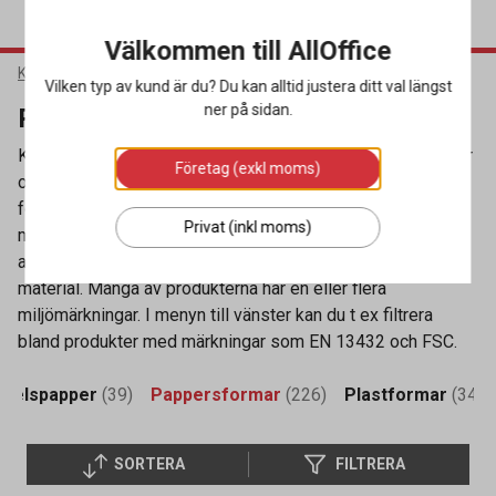
Välkommen till AllOffice
Kök & Servering
Matförpackningar
Pappersformar
Vilken typ av kund är du? Du kan alltid justera ditt val längst
ner på sidan.
Pappersformar
Köp pappersformar online hos oss med snabba leveranser
Företag (exkl moms)
och till bra priser. Vi har ett brett utbud av olika typer av
formar för all typ av mat. Ersätt plasten med en
Privat (inkl moms)
miljövänligare pappersform. Se exempelvis vårt sortiment
av Duni Bagasse som är tillverkade av ett komposterbart
material. Många av produkterna har en eller flera
miljömärkningar. I menyn till vänster kan du t ex filtrera
bland produkter med märkningar som EN 13432 och FSC.
edelspapper
(39)
Pappersformar
(226)
Plastformar
(341)
SORTERA
FILTRERA