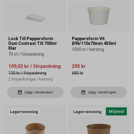
Lock Till Pappersform
Pappersform Vit
Duni Contrast Till 700ml
Ø96/110x70mm 450ml
Klar
1000 st / kartong
70 st / förpackning
109,03 kr
/ förpackning
293 kr
135 kr
/ förpackning
685 kr
2
förpackningar
/
kartong
Lägg i varukorgen
Lägg i varukorgen
Miljöval
Lagerrensning
Lagerrensning