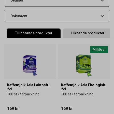
Detaljer
Livsmedelsdatablad
Dokument
Tillhörande produkter
Liknande produkter
Miljöval
Kaffemjölk Arla Laktosfri
Kaffemjölk Arla Ekologisk
2cl
2cl
100 st / förpackning
100 st / förpackning
169 kr
169 kr