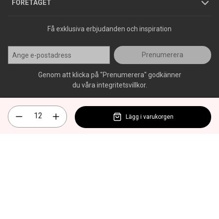
Press
FÖRETAGET
Få exklusiva erbjudanden och inspiration
Prenumerera
Genom att klicka på "Prenumerera" godkänner
du våra integritetsvillkor.
Lägg i varukorgen