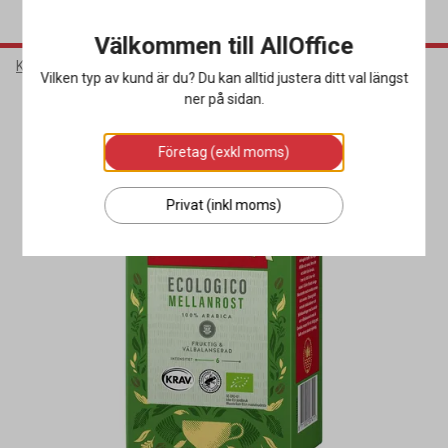
Välkommen till AllOffice
Kök & Servering
Livsmedel & Dryck
Kaffe
Vilken typ av kund är du? Du kan alltid justera ditt val längst
ner på sidan.
Miljöval
Företag (exkl moms)
Privat (inkl moms)