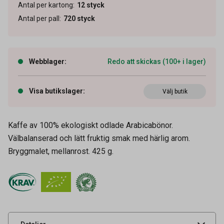
Antal per kartong
:
12
styck
Antal per pall
:
720
styck
Webblager
:
Redo att skickas (100+ i lager)
Visa butikslager
:
Välj butik
Kaffe av 100% ekologiskt odlade Arabicabönor.
Välbalanserad och lätt fruktig smak med härlig arom.
Artikelnummer
60100066
Bryggmalet, mellanrost. 425 g.
Vikt
425 g
Leverantörens
4070961
artikelnummer
UNSPSC
50201706
Typ
Bryggmalet vac