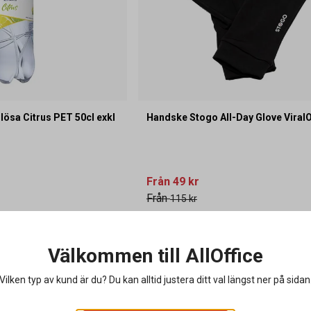
lösa Citrus PET 50cl exkl
Handske Stogo All-Day Glove ViralO
Från
49 kr
Från
115 kr
g i varukorgen
Visa varianter
Välkommen till AllOffice
Vilken typ av kund är du? Du kan alltid justera ditt val längst ner på sidan
Lagerrensning