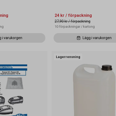
ning
24 kr
/ förpackning
27,90 kr
/ förpackning
ong
10
förpackningar
/
kartong
g i varukorgen
Lägg i varukorgen
Lagerrensning