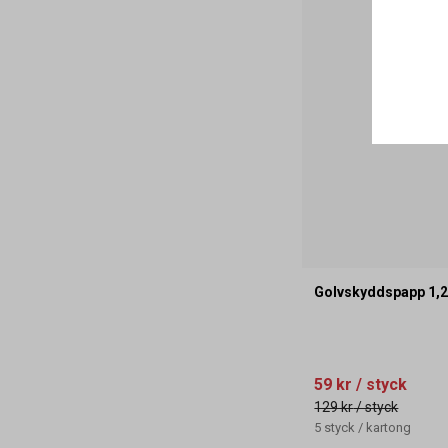
Golvskyddspapp 1,
59 kr
/ styck
129 kr
/ styck
5
styck
/
kartong