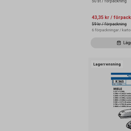
50 st / förpackning
43,35 kr
/ förpack
59 kr
/ förpackning
6
förpackningar
/
kart
Läg
Lagerrensning