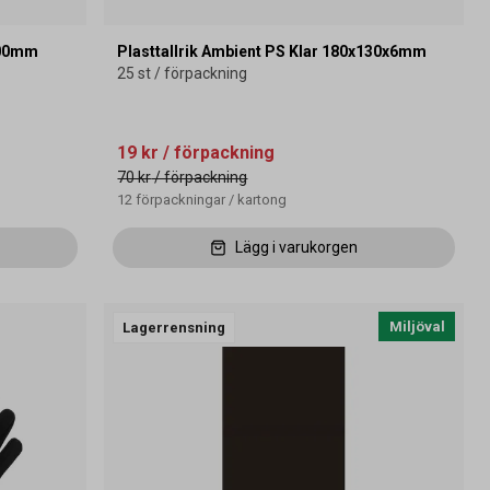
700mm
Plasttallrik Ambient PS Klar 180x130x6mm
25 st / förpackning
19 kr
/ förpackning
70 kr
/ förpackning
12
förpackningar
/
kartong
Lägg i varukorgen
Miljöval
Lagerrensning