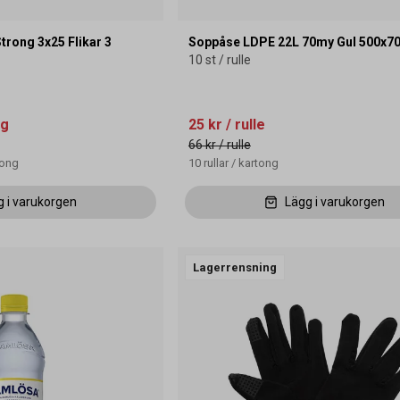
Strong 3x25 Flikar 3
Soppåse LDPE 22L 70my Gul 500x
10 st / rulle
ng
25 kr
/ rulle
66 kr
/ rulle
tong
10
rullar
/
kartong
g i varukorgen
Lägg i varukorgen
Lagerrensning