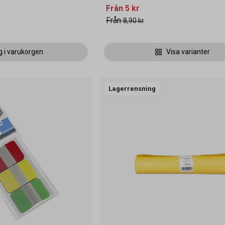
Från
5 kr
Från
8,90 kr
g i varukorgen
Visa varianter
Lagerrensning