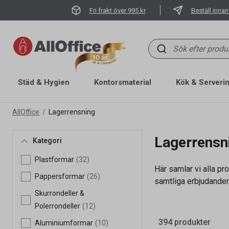
Fri frakt över 995 kr
Beställ innan
Städ & Hygien
Kontorsmaterial
Kök & Serveri
AllOffice
Lagerrensning
Lagerrensn
Kategori
Plastformar
(32)
Här samlar vi alla pro
Pappersformar
(26)
samtliga erbjudanden
Skurrondeller &
Polerrondeller
(12)
394 produkter
Aluminiumformar
(10)