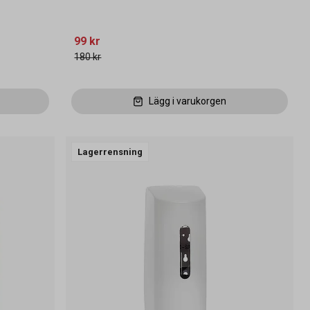
99 kr
180 kr
Lägg i varukorgen
Lagerrensning