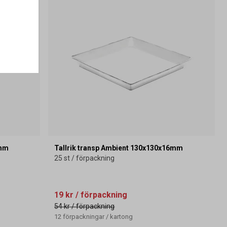
3mm
Tallrik transp Ambient 130x130x16mm
25 st / förpackning
19 kr
/ förpackning
54 kr
/ förpackning
12
förpackningar
/
kartong