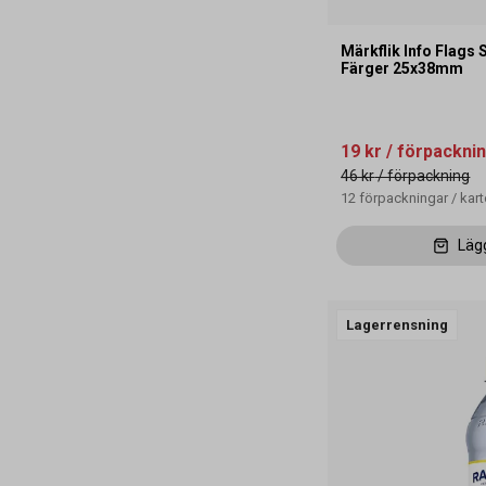
Märkflik Info Flags 
Färger 25x38mm
19 kr
/ förpackni
46 kr
/ förpackning
12
förpackningar
/
kar
Läg
Lagerrensning