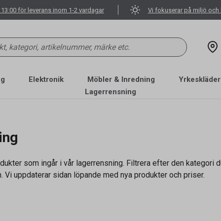
 13:00 för leverans inom 1-2 vardagar
Vi fokuserar på miljö och 
ng
Elektronik
Möbler & Inredning
Yrkeskläder
Lagerrensning
ing
dukter som ingår i vår lagerrensning. Filtrera efter den kategori du
. Vi uppdaterar sidan löpande med nya produkter och priser.