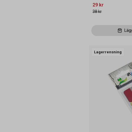
29 kr
38 kr
Läg
Lagerrensning