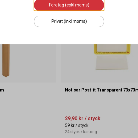
Företag (exkl moms)
Privat (inkl moms)
2m
Notisar Post-it Transparent 73x7
29,90 kr
/ styck
59 kr
/ styck
24
styck
/
kartong