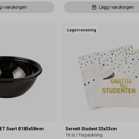
g i varukorgen
Lägg i varukorgen
Lagerrensning
PET Svart Ø185x58mm
Servett Student 33x33cm
16 st / förpackning