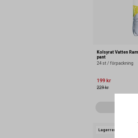
Kolsyrat Vatten Ram
pant
24 st / förpackning
199 kr
229 kr
Läg
Lagerrensning