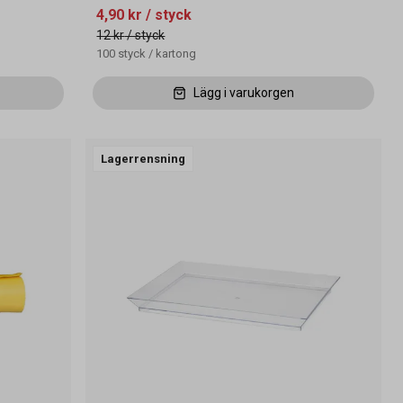
4,90 kr
/ styck
12 kr
/ styck
100
styck
/
kartong
Lägg i varukorgen
Lagerrensning