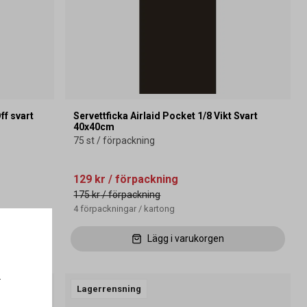
ff svart
Servettficka Airlaid Pocket 1/8 Vikt Svart
40x40cm
75 st / förpackning
129 kr
/ förpackning
175 kr
/ förpackning
4
förpackningar
/
kartong
Lägg i varukorgen
.
Lagerrensning