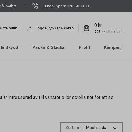
hållbarhet
Kundsupport: 020 - 45 50 50
0 kr
Hitta butik
Logga in/Skapa konto
995 kr
till fraktfritt
 & Skydd
Packa & Skicka
Profil
Kampanj
 är intresserad av till vänster eller scrolla ner för att se
Sortering
: