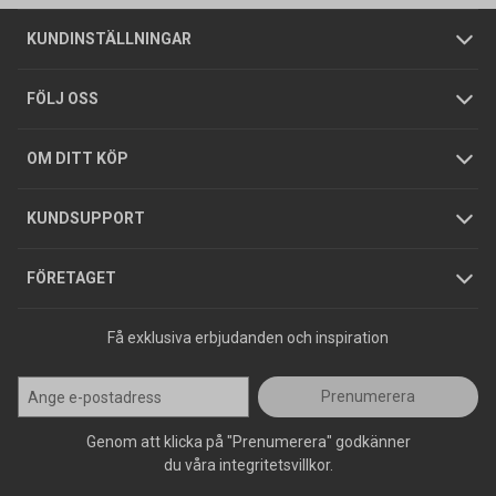
Om oss
Butiker
Allmänna försäljningsvillkor
Företagskund
/
Privatkund
KUNDINSTÄLLNINGAR
Tjänster
Foldrar och kataloger
Integritetspolicy
FÖLJ OSS
Hållbarhet
Köpguider
GDPR
OM DITT KÖP
Jobba hos oss
Varumärken
KUNDSUPPORT
Press
FÖRETAGET
Få exklusiva erbjudanden och inspiration
Prenumerera
Genom att klicka på "Prenumerera" godkänner
du våra integritetsvillkor.