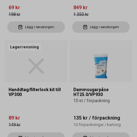
69 kr
849 kr
198 kr
1 350 kr
Lägg i varukorgen
Lägg i varukorgen
Lagerrensning
Handdtag/filterlock kit till
Dammsugarpåse
VP300
HT25.0/VP930
10 st / förpackning
89 kr
135 kr
/ förpackning
149 kr
10
förpackningar
/
kartong