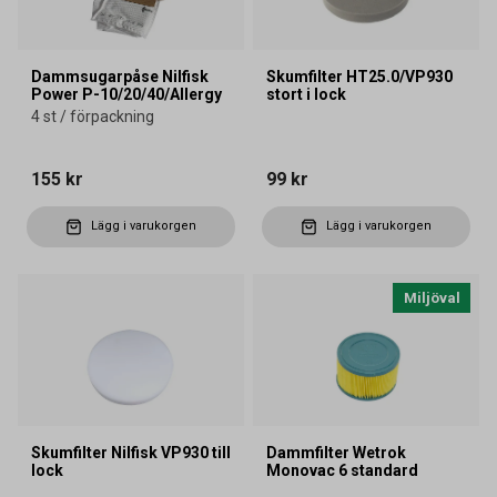
Dammsugarpåse Nilfisk
Skumfilter HT25.0/VP930
Power P-10/20/40/Allergy
stort i lock
4 st / förpackning
155 kr
99 kr
Lägg i varukorgen
Lägg i varukorgen
Miljöval
Skumfilter Nilfisk VP930 till
Dammfilter Wetrok
lock
Monovac 6 standard