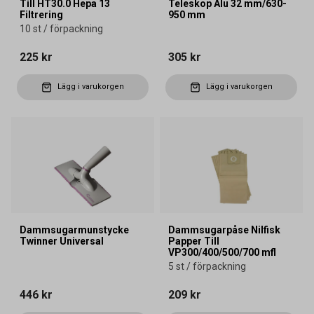
Till HT30.0 Hepa 13
Teleskop Alu 32 mm/630-
Filtrering
950 mm
10 st / förpackning
225 kr
305 kr
Lägg i varukorgen
Lägg i varukorgen
Dammsugarmunstycke
Dammsugarpåse Nilfisk
Twinner Universal
Papper Till
VP300/400/500/700 mfl
5 st / förpackning
446 kr
209 kr