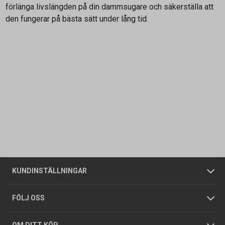
förlänga livslängden på din dammsugare och säkerställa att
den fungerar på bästa sätt under lång tid.
Kontakta oss
Vanliga frågor
Om oss
Butiker
Allmänna försäljningsvillkor
Företagskund
/
Privatkund
KUNDINSTÄLLNINGAR
Tjänster
Foldrar och kataloger
Integritetspolicy
FÖLJ OSS
Hållbarhet
Köpguider
GDPR