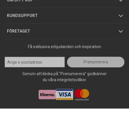
OM DITT KÖP
Jobba hos oss
Varumärken
KUNDSUPPORT
Press
FÖRETAGET
Få exklusiva erbjudanden och inspiration
Prenumerera
Genom att klicka på "Prenumerera" godkänner
du våra integritetsvillkor.