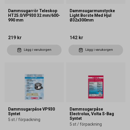
Dammsugarrör Teleskop
Dammsugarmunstycke
HT25.0/VP930 32 mm/600-
Light Borste Med Hjul
990 mm
Ø32x300mm
219 kr
142 kr
Lägg i varukorgen
Lägg i varukorgen
Dammsugarpåse VP930
Dammsugarpåse
Syntet
Electrolux, Volta S-Bag
Syntet
5 st / förpackning
5 st / förpackning