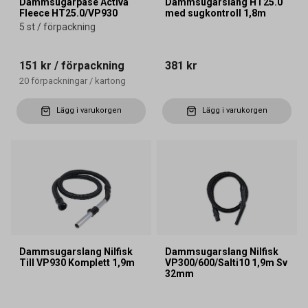
Dammsugarpåse Activa
Dammsugarslang HT25.0
Fleece HT25.0/VP930
med sugkontroll 1,8m
5 st / förpackning
151 kr
/ förpackning
381 kr
20
förpackningar
/
kartong
Lägg i varukorgen
Lägg i varukorgen
Dammsugarslang Nilfisk
Dammsugarslang Nilfisk
Till VP930 Komplett 1,9m
VP300/600/Salti10 1,9m Sv
32mm