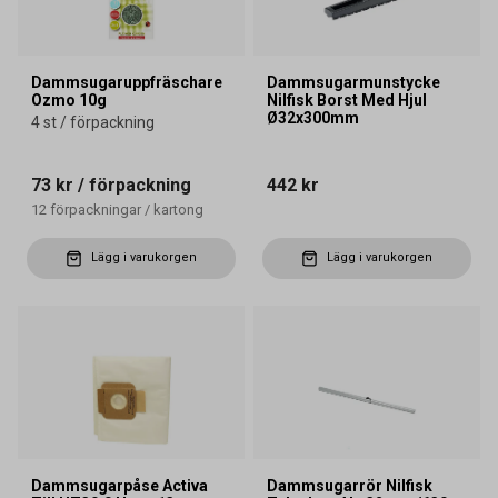
Dammsugaruppfräschare
Dammsugarmunstycke
Ozmo 10g
Nilfisk Borst Med Hjul
Ø32x300mm
4 st / förpackning
73 kr
/ förpackning
442 kr
12
förpackningar
/
kartong
Lägg i varukorgen
Lägg i varukorgen
Dammsugarpåse Activa
Dammsugarrör Nilfisk