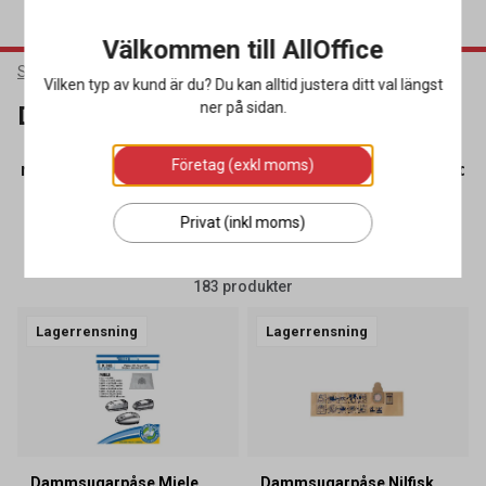
Välkommen till AllOffice
Städ & Hygien
Städmaskiner
Dammsugarpåsar & Tillbehör
Vilken typ av kund är du? Du kan alltid justera ditt val längst
ner på sidan.
Dammsugarpåsar & Tillbehör
Företag (exkl moms)
gare
(39)
Dammsugarpåsar & Tillbehör
(183)
Golvvårds
Privat (inkl moms)
SORTERA
FILTRERA
183 produkter
Lagerrensning
Lagerrensning
Dammsugarpåse Miele
Dammsugarpåse Nilfisk