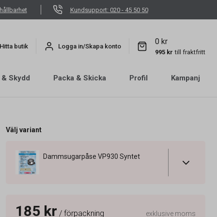
hållbarhet
Kundsupport: 020 - 45 50 50
0 kr
Hitta butik
Logga in/Skapa konto
995 kr
till fraktfritt
 & Skydd
Packa & Skicka
Profil
Kampanj
Välj variant
Dammsugarpåse VP930 Syntet
185 kr
/ förpackning
exklusive moms