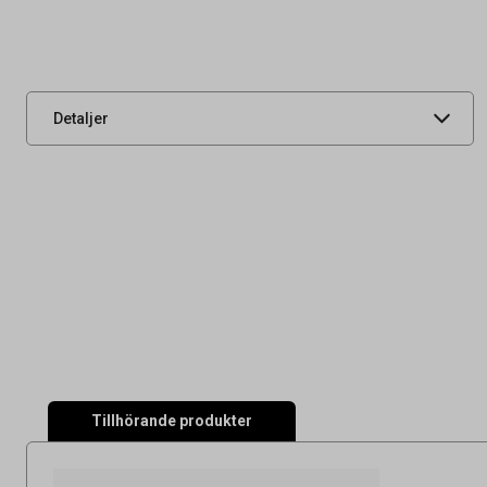
Tidigare artikelnummer
40082,9620390
Leverantörens
8232653
artikelnummer
UNSPSC
47121602
Detaljer
Tillhörande produkter