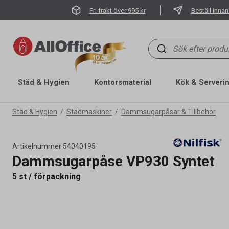
Fri frakt över 995 kr
Beställ innan
Städ & Hygien
Kontorsmaterial
Kök & Serveri
Städ & Hygien
Städmaskiner
Dammsugarpåsar & Tillbehör
Artikelnummer
54040195
Dammsugarpåse VP930 Syntet
5 st / förpackning
Artikelnummer
54040195