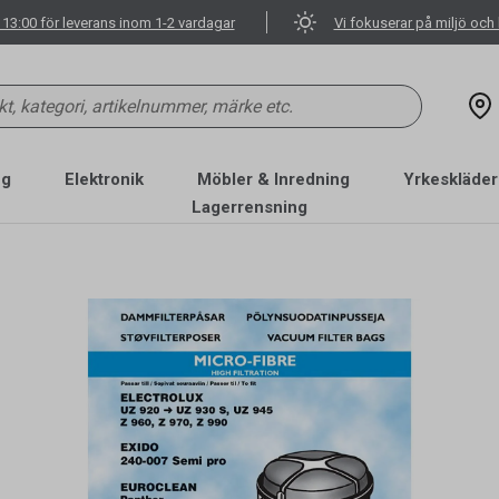
 13:00 för leverans inom 1-2 vardagar
Vi fokuserar på miljö och 
ng
Elektronik
Möbler & Inredning
Yrkeskläder
Lagerrensning