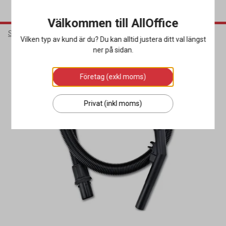
Välkommen till AllOffice
Städ & Hygien
Städmaskiner
Dammsugarpåsar & Tillbehör
Vilken typ av kund är du? Du kan alltid justera ditt val längst
ner på sidan.
Företag (exkl moms)
Privat (inkl moms)