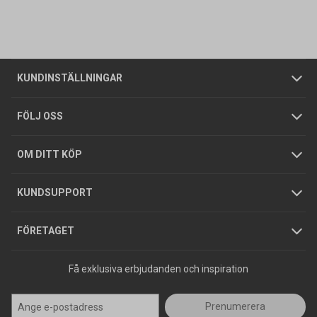
Vanliga frågor
Om oss
Butiker
Allmänna försäljningsvillkor
Företagskund
/
Privatkund
KUNDINSTÄLLNINGAR
Tjänster
Foldrar och kataloger
Integritetspolicy
FÖLJ OSS
Hållbarhet
Köpguider
GDPR
OM DITT KÖP
Jobba hos oss
Varumärken
KUNDSUPPORT
Press
FÖRETAGET
Få exklusiva erbjudanden och inspiration
Prenumerera