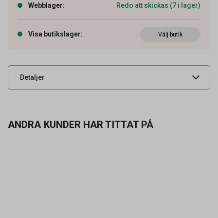
Webblager
:
Redo att skickas (7 i lager)
Artikelnummer
54040123
Tidigare artikelnummer
1470765500
Visa butikslager
:
Välj butik
Leverantörens
1470765500
artikelnummer
UNSPSC
47121607
Detaljer
ANDRA KUNDER HAR TITTAT PÅ
Kontakta oss