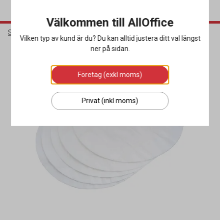
Välkommen till AllOffice
Städ & Hygien
Städmaskiner
Dammsugarpåsar & Tillbehör
Vilken typ av kund är du? Du kan alltid justera ditt val längst
ner på sidan.
Företag (exkl moms)
Privat (inkl moms)