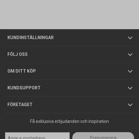
Kontakta oss
Vanliga frågor
Om oss
Butiker
Allmänna försäljningsvillkor
Företagskund
/
Privatkund
KUNDINSTÄLLNINGAR
Tjänster
Foldrar och kataloger
Integritetspolicy
FÖLJ OSS
Hållbarhet
Köpguider
GDPR
OM DITT KÖP
Jobba hos oss
Varumärken
KUNDSUPPORT
Press
FÖRETAGET
Få exklusiva erbjudanden och inspiration
Prenumerera