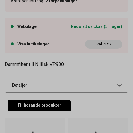
Antal per kartong
:
2
förpackningar
Webblager
:
Redo att skickas (5 i lager)
Visa butikslager
:
Artikelnummer
Välj butik
54020007
Tidigare artikelnummer
1403260,9619252
Dammfilter till Nilfisk VP930.
Leverantörens
1403260500
artikelnummer
UNSPSC
47121607
Detaljer
Tillhörande produkter