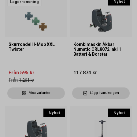
Nyhet
Lagerrensning
Skurrondell I-Mop XXL
Kombimaskin Åkbar
Twister
Numatic CRL8072 Inkl 1
Batteri & Borstar
Från
595 kr
117 874 kr
Från
1 261 kr
Visa varianter
Lägg i varukorgen
Nyhet
Nyhet