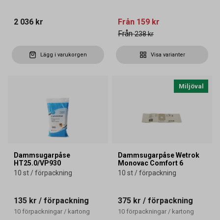
2 036 kr
Från
159 kr
Från
238 kr
Lägg i varukorgen
Visa varianter
Miljöval
Dammsugarpåse
Dammsugarpåse Wetrok
HT25.0/VP930
Monovac Comfort 6
10 st / förpackning
10 st / förpackning
135 kr
/ förpackning
375 kr
/ förpackning
10
förpackningar
/
kartong
10
förpackningar
/
kartong