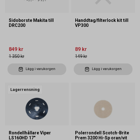
Sidoborste Makita till
Handdtag/filterlock kit till
DRC200
VP300
849 kr
89 kr
1 350 kr
149 kr
Lägg i varukorgen
Lägg i varukorgen
Lagerrensning
Rondellhållare Viper
Polerrondell Scotch-Brite
LS160HD 17"
Prem 3200 Hi-Sp oran/vit