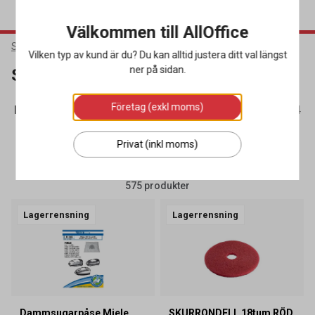
Välkommen till AllOffice
Städ & Hygien
Städmaskiner
Vilken typ av kund är du? Du kan alltid justera ditt val längst
ner på sidan.
Städmaskiner
Företag (exkl moms)
Dammsugare
(39)
Dammsugarpåsar & Tillbehör
(184)
Privat (inkl moms)
SORTERA
FILTRERA
575 produkter
Lagerrensning
Lagerrensning
Dammsugarpåse Miele
SKURRONDELL 18tum RÖD