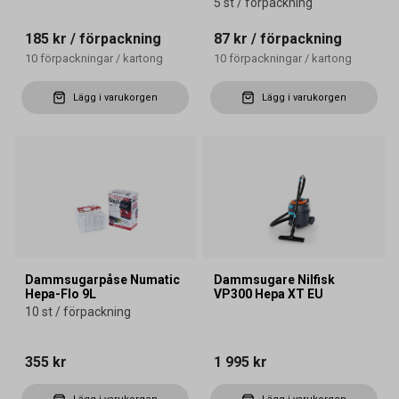
5 st / förpackning
185 kr
/ förpackning
87 kr
/ förpackning
10
förpackningar
/
kartong
10
förpackningar
/
kartong
Lägg i varukorgen
Lägg i varukorgen
Dammsugarpåse Numatic
Dammsugare Nilfisk
Hepa-Flo 9L
VP300 Hepa XT EU
10 st / förpackning
355 kr
1 995 kr