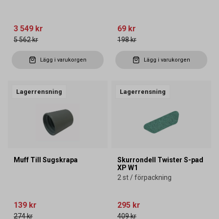
3 549 kr
69 kr
5 562 kr
198 kr
Lägg i varukorgen
Lägg i varukorgen
Lagerrensning
Lagerrensning
Muff Till Sugskrapa
Skurrondell Twister S-pad
XP W1
2 st / förpackning
139 kr
295 kr
274 kr
409 kr