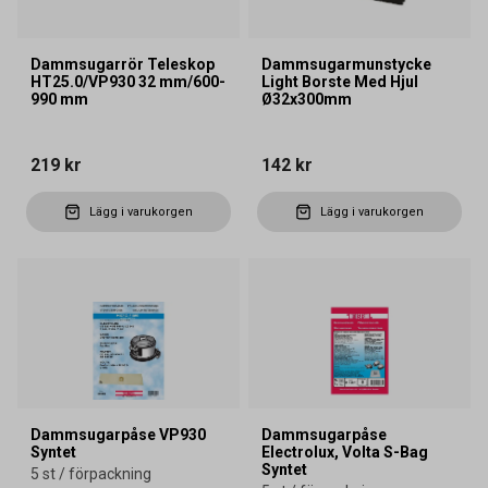
Dammsugarrör Teleskop
Dammsugarmunstycke
HT25.0/VP930 32 mm/600-
Light Borste Med Hjul
990 mm
Ø32x300mm
219 kr
142 kr
Lägg i varukorgen
Lägg i varukorgen
Dammsugarpåse VP930
Dammsugarpåse
Syntet
Electrolux, Volta S-Bag
Syntet
5 st / förpackning