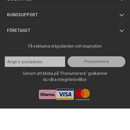
Jobba hos oss
Varumärken
KUNDSUPPORT
Press
FÖRETAGET
Få exklusiva erbjudanden och inspiration
Prenumerera
Genom att klicka på "Prenumerera" godkänner
du våra integritetsvillkor.