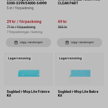
S300-S399/S4000-S4999
CLEAN PART
5 st / förpackning
29 kr
/ förpackning
69 kr
71 kr
/ förpackning
366 kr
7
förpackningar
/
kartong
Lägg i varukorgen
Lägg i varukorgen
Lagerrensning
Lagerrensning
Sugblad i-Mop Lite Främre
Sugblad i-Mop Lite Bakre
Kit
Kit