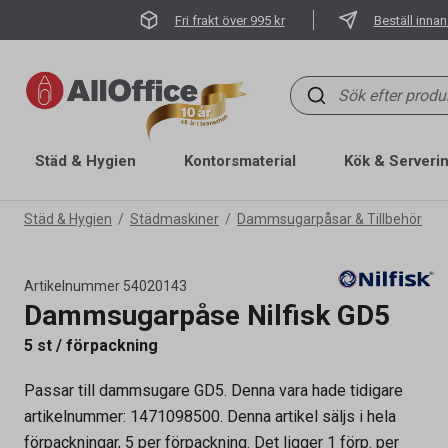
Fri frakt över 995 kr
Beställ innan
Städ & Hygien
Kontorsmaterial
Kök & Serveri
Städ & Hygien
Städmaskiner
Dammsugarpåsar & Tillbehör
Artikelnummer
54020143
Dammsugarpåse Nilfisk GD5
5 st / förpackning
Passar till dammsugare GD5. Denna vara hade tidigare
artikelnummer: 1471098500. Denna artikel säljs i hela
Artikelnummer
54020143
förpackningar, 5 per förpackning. Det ligger 1 förp. per