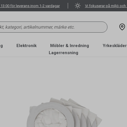
 13:00 för leverans inom 1-2 vardagar
Vi fokuserar på miljö och 
ng
Elektronik
Möbler & Inredning
Yrkeskläder
Lagerrensning