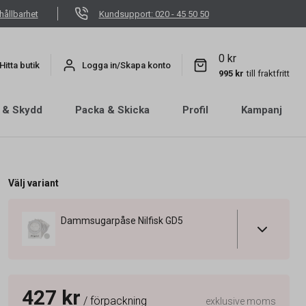
hållbarhet
Kundsupport: 020 - 45 50 50
0 kr
Hitta butik
Logga in/Skapa konto
995 kr
till fraktfritt
 & Skydd
Packa & Skicka
Profil
Kampanj
Välj variant
Dammsugarpåse Nilfisk GD5
427 kr
/ förpackning
exklusive moms