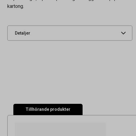
Tidigare artikelnummer
1471098500,400162
kartong.
Leverantörens
1471098500
artikelnummer
UNSPSC
47121607
Detaljer
Tillhörande produkter