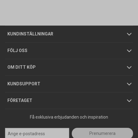
Vanliga frågor
Om oss
Butiker
Allmänna försäljningsvillkor
Företagskund
/
Privatkund
KUNDINSTÄLLNINGAR
Tjänster
Foldrar och kataloger
Integritetspolicy
FÖLJ OSS
Hållbarhet
Köpguider
GDPR
OM DITT KÖP
Jobba hos oss
Varumärken
KUNDSUPPORT
Press
FÖRETAGET
Få exklusiva erbjudanden och inspiration
Prenumerera