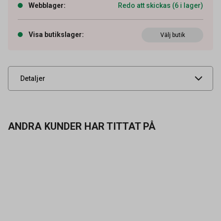
Webblager
:
Redo att skickas (6 i lager)
Artikelnummer
54020690
Visa butikslager
:
Välj butik
Leverantörens
107403804
artikelnummer
UNSPSC
47121607
Detaljer
ANDRA KUNDER HAR TITTAT PÅ
Kontakta oss