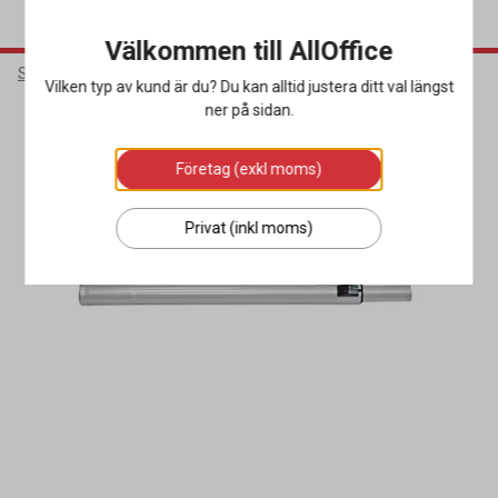
Välkommen till AllOffice
Städ & Hygien
Städmaskiner
Dammsugarpåsar & Tillbehör
Vilken typ av kund är du? Du kan alltid justera ditt val längst
ner på sidan.
Företag (exkl moms)
Privat (inkl moms)