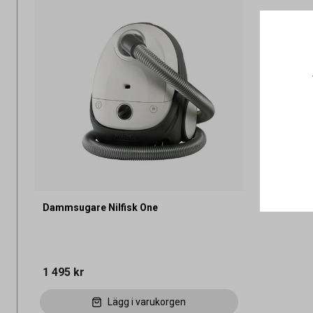
Dammsugare Nilfisk One
1 495 kr
Lägg i varukorgen