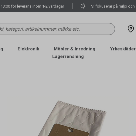
 13:00 för leverans inom 1-2 vardagar
Vi fokuserar på miljö och 
ng
Elektronik
Möbler & Inredning
Yrkeskläder
Lagerrensning