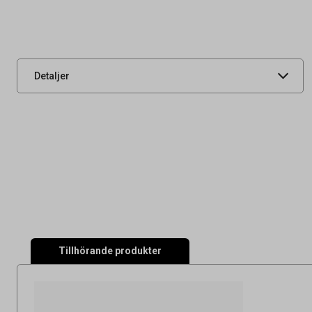
4
Leverantörens
78602600
artikelnummer
UNSPSC
47121607
Detaljer
Tillhörande produkter