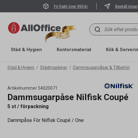
Fri frakt över 995 kr
Beställ innan
Städ & Hygien
Kontorsmaterial
Kök & Serveri
Städ & Hygien
Städmaskiner
Dammsugarpåsar & Tillbehör
Artikelnummer
54020071
Dammsugarpåse Nilfisk Coupé
5 st / förpackning
Dammpåse För Nilfisk Coupé / One
Artikelnummer
54020071
Tidigare artikelnummer
78602600,54020817,40015