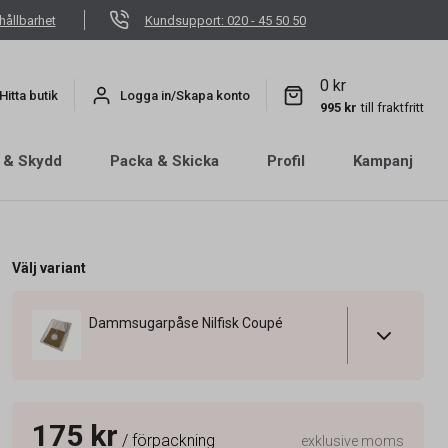
hållbarhet
Kundsupport: 020 - 45 50 50
0 kr
Hitta butik
Logga in/Skapa konto
995 kr
till fraktfritt
 & Skydd
Packa & Skicka
Profil
Kampanj
Välj variant
Dammsugarpåse Nilfisk Coupé
175 kr
/ förpackning
exklusive moms