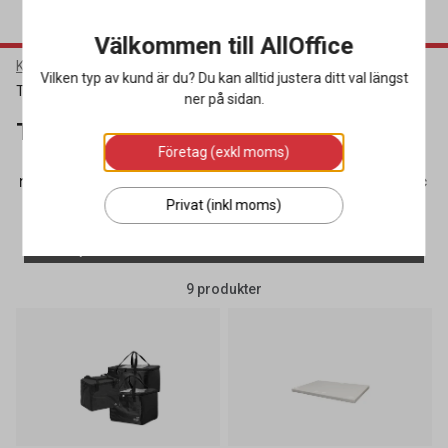
Välkommen till AllOffice
Kök & Servering
Matförpackningar
Vilken typ av kund är du? Du kan alltid justera ditt val längst
Termolådor & Termoväskor
ner på sidan.
Termolådor & Termoväskor
Företag (exkl moms)
ckningar
(68)
Termolådor & Termoväskor
(9)
Tårtbricko
Privat (inkl moms)
SORTERA
FILTRERA
9 produkter