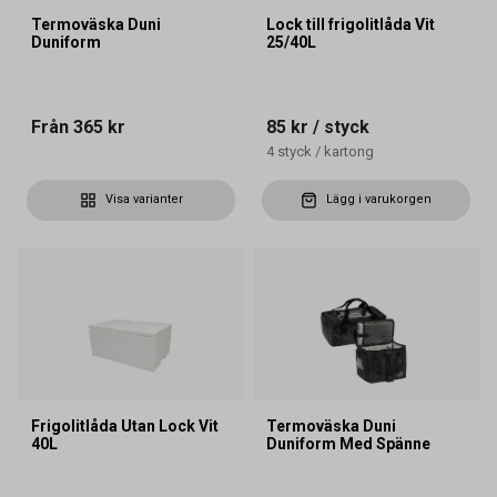
Termoväska Duni
Lock till frigolitlåda Vit
Duniform
25/40L
Från
365 kr
85 kr
/ styck
4
styck
/
kartong
Visa varianter
Lägg i varukorgen
Frigolitlåda Utan Lock Vit
Termoväska Duni
40L
Duniform Med Spänne