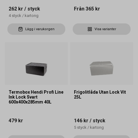
262 kr
/ styck
Från
365 kr
4
styck
/
kartong
Lägg i varukorgen
Visa varianter
Termobox Hendi Profi Line
Frigolitlåda Utan Lock Vit
Ink Lock Svart
25L
600x400x285mm 40L
479 kr
146 kr
/ styck
5
styck
/
kartong