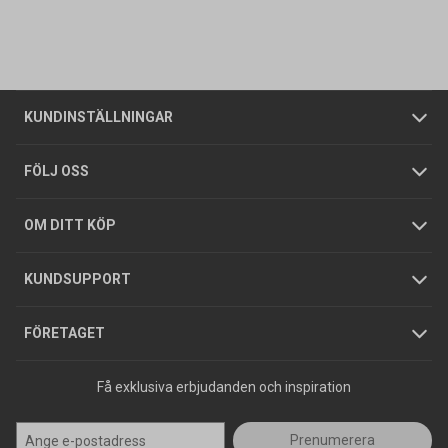
Vanliga frågor
Om oss
Butiker
Allmänna försäljningsvillkor
Företagskund
/
Privatkund
KUNDINSTÄLLNINGAR
Tjänster
Foldrar och kataloger
Integritetspolicy
FÖLJ OSS
Hållbarhet
Köpguider
GDPR
OM DITT KÖP
Jobba hos oss
Varumärken
KUNDSUPPORT
Press
FÖRETAGET
Få exklusiva erbjudanden och inspiration
Prenumerera