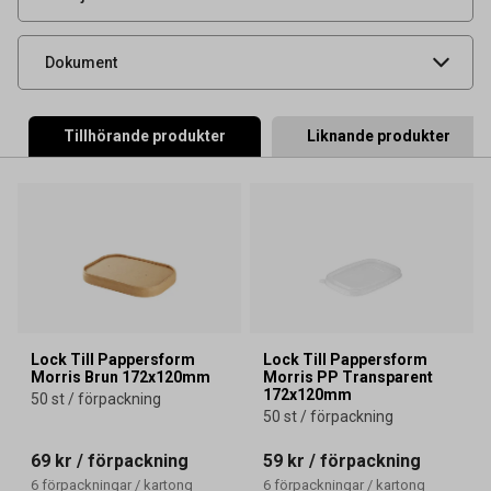
Produktdatablad
Dokument
Tillhörande produkter
Liknande produkter
Lock Till Pappersform
Lock Till Pappersform
Morris Brun 172x120mm
Morris PP Transparent
172x120mm
50 st / förpackning
50 st / förpackning
69 kr
/ förpackning
59 kr
/ förpackning
6
förpackningar
/
kartong
6
förpackningar
/
kartong