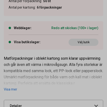
Antal per förpackning
:
50
st
Antal per kartong
:
6
förpackningar
Webblager
:
Redo att skickas (100+ i lager)
Visa butikslager
:
Välj butik
Matförpackningar i oblekt kartong som klarar uppvärmning
och går även att värma i mikrovågsugn. Alla fyra storlekar är
kompatibla med samma lock, ett PP-lock eller papperslock.
Artikelnummer
68010104
Utmärkt matförpackning för både varm och kall mat i oblekt
Volym
750 ml
kartong. Perfekta att ersätta de klassiska r
Visa mer
Leverantörens
68010104
artikelnummer
UNSPSC
48102100
Detaljer