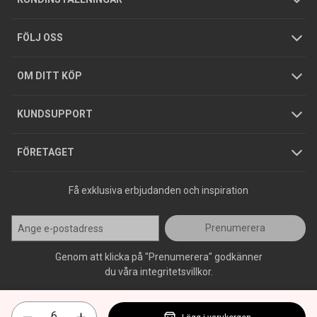
Tjänster
Foldrar och kataloger
Integritetspolicy
FÖLJ OSS
Hållbarhet
Köpguider
GDPR
OM DITT KÖP
Jobba hos oss
Varumärken
KUNDSUPPORT
Press
FÖRETAGET
Få exklusiva erbjudanden och inspiration
Prenumerera
Genom att klicka på "Prenumerera" godkänner
du våra integritetsvillkor.