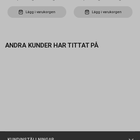
Lägg i varukorgen
Lägg i varukorgen
ANDRA KUNDER HAR TITTAT PÅ
Kontakta oss
Vanliga frågor
Om oss
Butiker
Allmänna försäljningsvillkor
Företagskund
/
Privatkund
KUNDINSTÄLLNINGAR