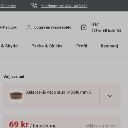
hållbarhet
Kundsupport: 020 - 45 50 50
0 kr
Hitta butik
Logga in/Skapa konto
995 kr
till fraktfritt
 & Skydd
Packa & Skicka
Profil
Kampanj
Välj variant
Salladsskål Papp brun 145x48 mm 500 ml
69 kr
/ förpackning
exklusive moms