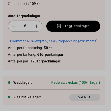
Ordinarie pris
109 kr
Antal förpackningar
Lägg i varukorgen
Tillkommer: NPA-avgift 5,79 kr / förpackning (exkl moms).
Antal per förpackning
:
50
st
Antal per kartong
:
6
förpackningar
Antal per pall
:
120
förpackningar
Webblager
:
Redo att skickas (100+ i lager)
Visa butikslager
:
Välj butik