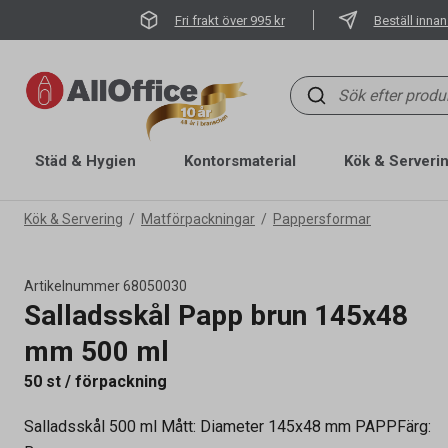
Fri frakt över 995 kr
Beställ innan
Städ & Hygien
Kontorsmaterial
Kök & Serveri
Kök & Servering
Matförpackningar
Pappersformar
Artikelnummer
68050030
Salladsskål Papp brun 145x48
mm 500 ml
50 st / förpackning
Salladsskål 500 ml Mått: Diameter 145x48 mm PAPPFärg: