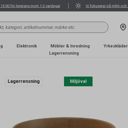
 13:00 för leverans inom 1-2 vardagar
Vi fokuserar på miljö och 
ng
Elektronik
Möbler & Inredning
Yrkeskläder
Lagerrensning
Lagerrensning
Miljöval