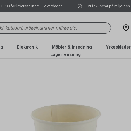
 13:00 för leverans inom 1-2 vardagar
Vi fokuserar på miljö och 
ng
Elektronik
Möbler & Inredning
Yrkeskläder
Lagerrensning