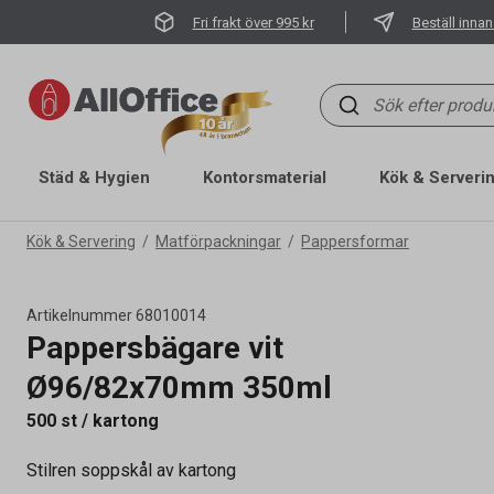
Fri frakt över 995 kr
Beställ innan
Städ & Hygien
Kontorsmaterial
Kök & Serveri
Kök & Servering
Matförpackningar
Pappersformar
Artikelnummer
68010014
Pappersbägare vit
Ø96/82x70mm 350ml
500 st / kartong
Artikelnummer
68010014
Stilren soppskål av kartong