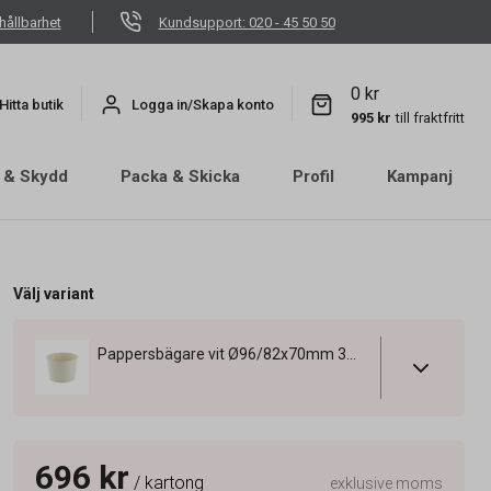
hållbarhet
Kundsupport: 020 - 45 50 50
0 kr
Hitta butik
Logga in/Skapa konto
995 kr
till fraktfritt
 & Skydd
Packa & Skicka
Profil
Kampanj
Välj variant
Pappersbägare vit Ø96/82x70mm 350ml
696 kr
/ kartong
exklusive moms