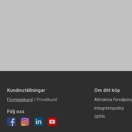
Kundinställningar
Om ditt köp
Företagskund
/
Privatkund
Allmänna försäljning
Integritetspolicy
Följ oss
GDPR