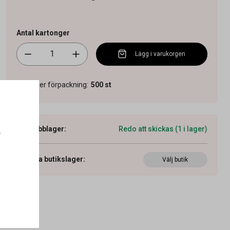
Antal kartonger
Lägg i varukorgen
Antal per förpackning
:
500
st
Webblager
:
Redo att skickas (1 i lager)
.
Visa butikslager
:
Välj butik