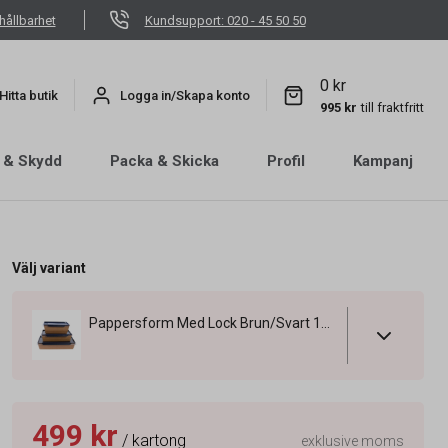
hållbarhet
Kundsupport: 020 - 45 50 50
0 kr
Hitta butik
Logga in/Skapa konto
995 kr
till fraktfritt
 & Skydd
Packa & Skicka
Profil
Kampanj
Välj variant
Pappersform Med Lock Brun/Svart 170x120x45mm
499 kr
/ kartong
exklusive moms