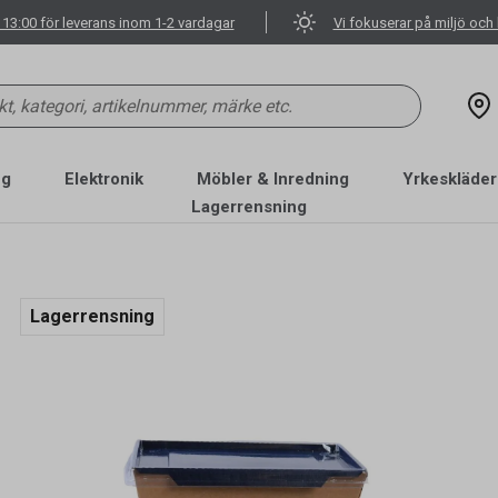
 13:00 för leverans inom 1-2 vardagar
Vi fokuserar på miljö och 
ng
Elektronik
Möbler & Inredning
Yrkeskläder
Lagerrensning
Lagerrensning