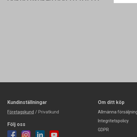
Kundinställningar
Om ditt köp
Företagskund
/
Privatkund
Allmänna försäljning
Integritetspolicy
Följ oss
GDPR