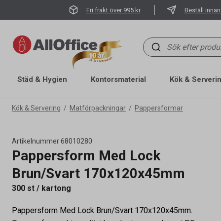
Fri frakt över 995 kr
Beställ innan
Städ & Hygien
Kontorsmaterial
Kök & Serveri
Kök & Servering
Matförpackningar
Pappersformar
Artikelnummer
68010280
Pappersform Med Lock
Brun/Svart 170x120x45mm
300 st / kartong
Pappersform Med Lock Brun/Svart 170x120x45mm.