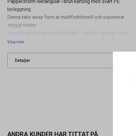
Pappersform rektangulär i brun kartong med svart PE
beläggning.
Denna take away form är multifunktionell och exponerar
snyggt maten
Artikelnummer
68010280
oavsett om den används till sushi – sallad – pasta – wok –
streetfood - husmanskost eller catering
Leverantörens
TTK750
Visa mer
artikelnummer
Mat
UNSPSC
48102100
Detaljer
ANDRA KUNDER HAR TITTAT PÅ