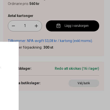
Ordinarie pris
560 kr
Antal kartonger
Lägg i varukorgen
Tillkommer: NPA-avgift 53,08 kr / kartong (exkl moms).
Antal per förpackning
:
300
st
.
Webblager
:
Redo att skickas (16 i lager)
Visa butikslager
:
Välj butik