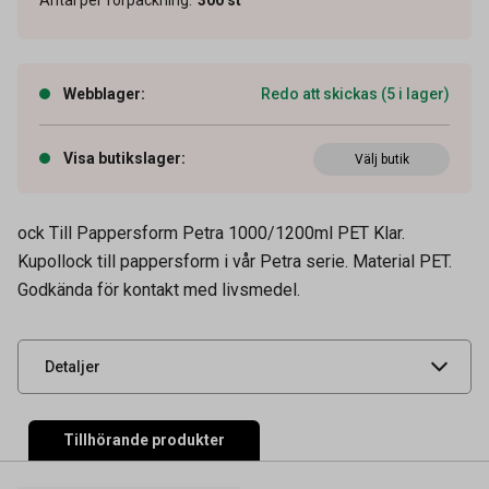
Webblager
:
Redo att skickas (5 i lager)
Visa butikslager
:
Välj butik
ock Till Pappersform Petra 1000/1200ml PET Klar.
Artikelnummer
68010253
Kupollock till pappersform i vår Petra serie. Material PET.
Godkända för kontakt med livsmedel.
Leverantörens
LIDPET 178x178
artikelnummer
UNSPSC
48102100
Detaljer
Tillhörande produkter