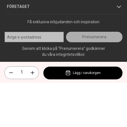
Press
FÖRETAGET
Få exklusiva erbjudanden och inspiration
Prenumerera
Genom att klicka på "Prenumerera" godkänner
du våra integritetsvillkor.
Lägg i varukorgen