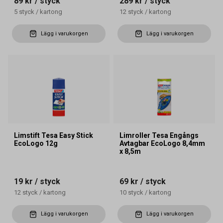
89 kr
/ styck
289 kr
/ styck
5
styck
/
kartong
12
styck
/
kartong
Lägg i varukorgen
Lägg i varukorgen
Limstift Tesa Easy Stick
Limroller Tesa Engångs
EcoLogo 12g
Avtagbar EcoLogo 8,4mm
x 8,5m
19 kr
/ styck
69 kr
/ styck
12
styck
/
kartong
10
styck
/
kartong
Lägg i varukorgen
Lägg i varukorgen