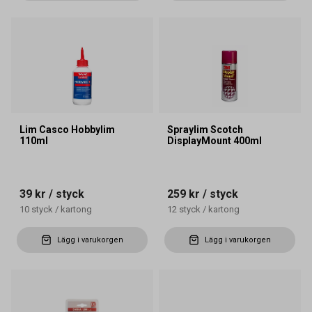
Lim Casco Hobbylim
Spraylim Scotch
110ml
DisplayMount 400ml
39 kr
/ styck
259 kr
/ styck
10
styck
/
kartong
12
styck
/
kartong
Lägg i varukorgen
Lägg i varukorgen