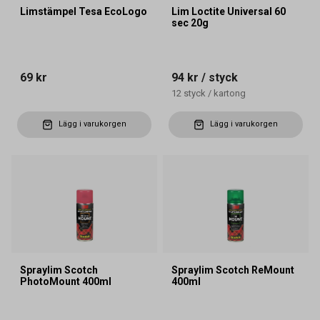
Limstämpel Tesa EcoLogo
Lim Loctite Universal 60
sec 20g
69 kr
94 kr
/ styck
12
styck
/
kartong
Lägg i varukorgen
Lägg i varukorgen
Spraylim Scotch
Spraylim Scotch ReMount
PhotoMount 400ml
400ml