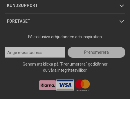
Jobba hos oss
Varumärken
KUNDSUPPORT
Press
FÖRETAGET
Få exklusiva erbjudanden och inspiration
Prenumerera
Genom att klicka på "Prenumerera" godkänner
du våra integritetsvillkor.