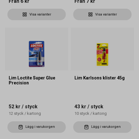
Från
6 kr
Från
7 kr
Visa varianter
Visa varianter
Lim Loctite Super Glue
Lim Karlsons klister 45g
Precision
52 kr
/ styck
43 kr
/ styck
12
styck
/
kartong
10
styck
/
kartong
Lägg i varukorgen
Lägg i varukorgen