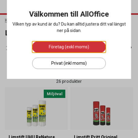
Välkommen till AllOffice
Kontorsmaterial
Skrivbordsartiklar
Lim
Vilken typ av kund är du? Du kan alltid justera ditt val längst
ner på sidan.
Lim
Företag (exkl moms)
(30)
Häftklammer
(24)
Lim
(26)
Panelsystem
(20)
Pap
Privat (inkl moms)
SORTERA
FILTRERA
26 produkter
Miljöval
Limstift UHU ReNature
Limstift Pritt Original