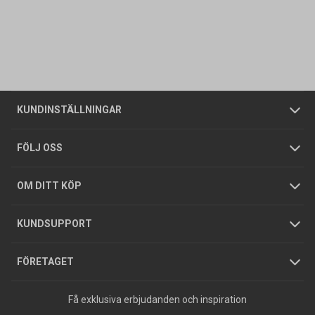
Kontakta oss
Vanliga frågor
Om oss
Butiker
Allmänna försäljningsvillkor
Företagskund
/
Privatkund
KUNDINSTÄLLNINGAR
Tjänster
Foldrar och kataloger
Integritetspolicy
FÖLJ OSS
Hållbarhet
Köpguider
GDPR
OM DITT KÖP
Jobba hos oss
Varumärken
KUNDSUPPORT
Press
FÖRETAGET
Få exklusiva erbjudanden och inspiration