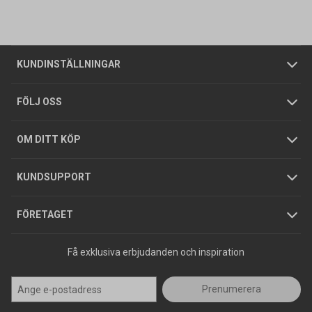
Vanliga frågor
Om oss
Butiker
Allmänna försäljningsvillkor
Företagskund
/
Privatkund
KUNDINSTÄLLNINGAR
Tjänster
Foldrar och kataloger
Integritetspolicy
FÖLJ OSS
Hållbarhet
Köpguider
GDPR
OM DITT KÖP
Jobba hos oss
Varumärken
KUNDSUPPORT
Press
FÖRETAGET
Få exklusiva erbjudanden och inspiration
Prenumerera