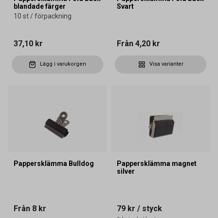
blandade färger
Svart
10 st / förpackning
37,10 kr
Från
4,20 kr
Lägg i varukorgen
Visa varianter
Pappersklämma Bulldog
Pappersklämma magnet
silver
Från
8 kr
79 kr
/ styck