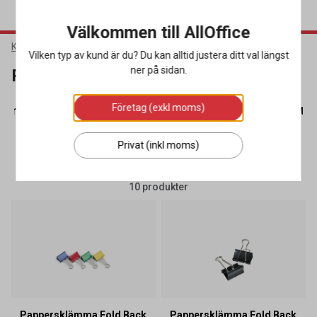
Välkommen till AllOffice
Kontorsmaterial
Skrivbordsartiklar
Pappersklämmor
Vilken typ av kund är du? Du kan alltid justera ditt val längst
ner på sidan.
Pappersklämmor
Företag (exkl moms)
Panelsystem
(20)
Pappersklämmor
(10)
Saxar
(17)
Stäm
Privat (inkl moms)
SORTERA
FILTRERA
10 produkter
Pappersklämma Fold Back
Pappersklämma Fold Back