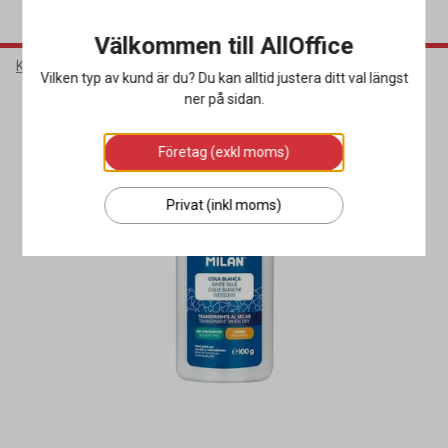
Välkommen till AllOffice
Kontorsmaterial
Skrivbordsartiklar
Lim
Vilken typ av kund är du? Du kan alltid justera ditt val längst
ner på sidan.
Företag (exkl moms)
Privat (inkl moms)