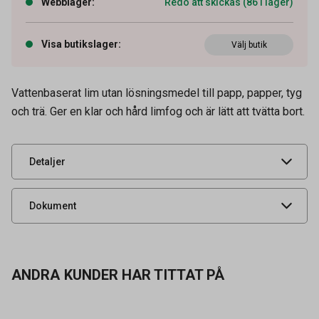
Webblager
:
Redo att skickas (86 i lager)
Visa butikslager
:
Välj butik
Artikelnummer
12080119
Vattenbaserat lim utan lösningsmedel till papp, papper, tyg
och trä. Ger en klar och hård limfog och är lätt att tvätta bort.
Leverantörens
501113
artikelnummer
UNSPSC
31201610
Detaljer
Säkerhetsdatablad
Dokument
ANDRA KUNDER HAR TITTAT PÅ