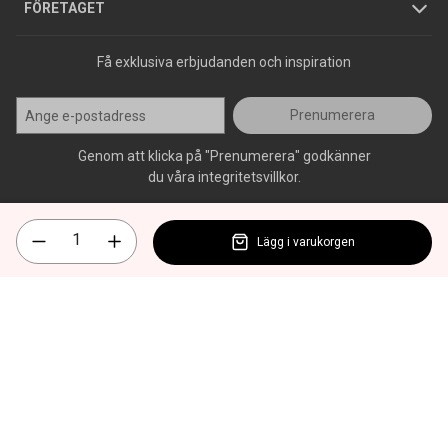
Press
FÖRETAGET
Få exklusiva erbjudanden och inspiration
Prenumerera
Genom att klicka på "Prenumerera" godkänner
du våra integritetsvillkor.
Lägg i varukorgen