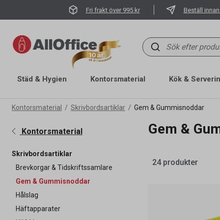
Fri frakt över 995 kr
Beställ innan
Städ & Hygien
Kontorsmaterial
Kök & Serveri
Kontorsmaterial
Skrivbordsartiklar
Gem & Gummisnoddar
Gem & Gum
Kontorsmaterial
Skrivbordsartiklar
24 produkter
Brevkorgar & Tidskriftssamlare
Gem & Gummisnoddar
Hålslag
Häftapparater