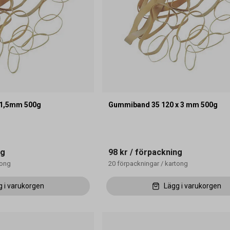
 1,5mm 500g
Gummiband 35 120 x 3 mm 500g
ng
98 kr
/ förpackning
tong
20
förpackningar
/
kartong
g i varukorgen
Lägg i varukorgen