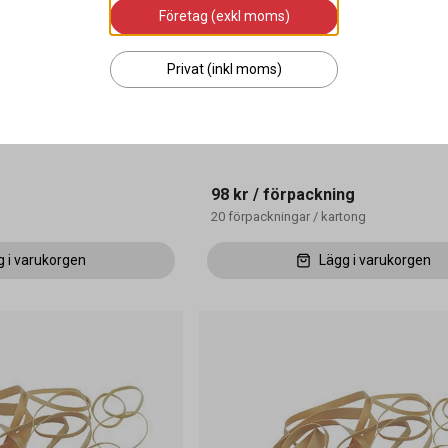
Företag (exkl moms)
Privat (inkl moms)
r transp./svart
Gummiband 64 90 x 6 mm 500g
98 kr
/ förpackning
20
förpackningar
/
kartong
g i varukorgen
Lägg i varukorgen