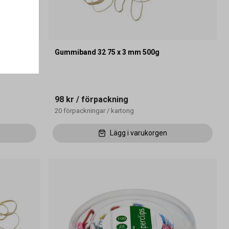
Gummiband 32 75 x 3 mm 500g
98 kr
/ förpackning
20
förpackningar
/
kartong
Lägg i varukorgen