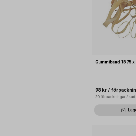
Gummiband 18 75 x
98 kr
/ förpackni
20
förpackningar
/
kar
Läg