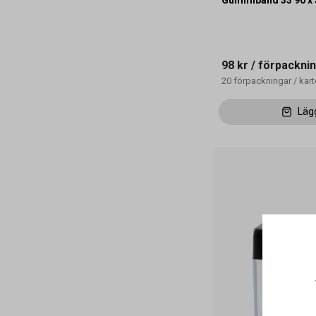
Gummiband 33 90 x
98 kr
/ förpackni
20
förpackningar
/
kar
Läg