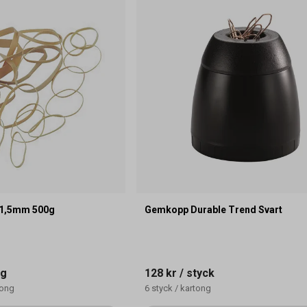
 1,5mm 500g
Gemkopp Durable Trend Svart
ng
128 kr
/ styck
tong
6
styck
/
kartong