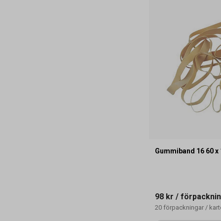
Gummiband 16 60 x
98 kr
/ förpackni
20
förpackningar
/
kar