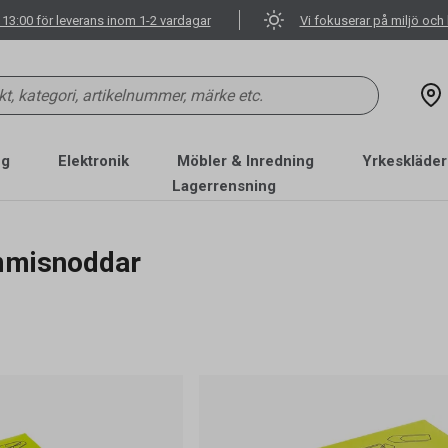
 13:00 för leverans inom 1-2 vardagar
Vi fokuserar på miljö och 
ng
Elektronik
Möbler & Inredning
Yrkeskläder
Lagerrensning
misnoddar