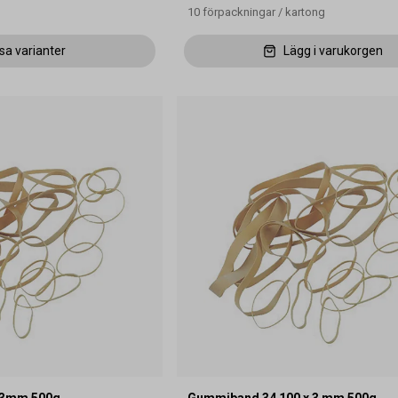
10
förpackningar
/
kartong
sa varianter
Lägg i varukorgen