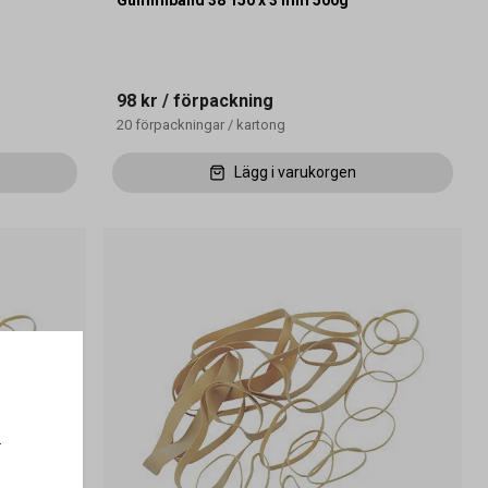
Gummiband 38 150 x 3 mm 500g
98 kr
/ förpackning
20
förpackningar
/
kartong
Lägg i varukorgen
.