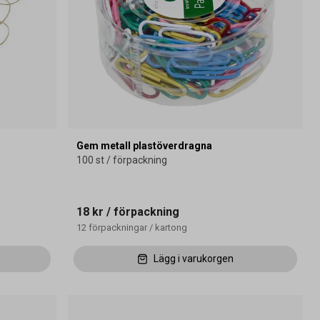
Gem metall plastöverdragna
100 st / förpackning
18 kr
/ förpackning
12
förpackningar
/
kartong
Lägg i varukorgen