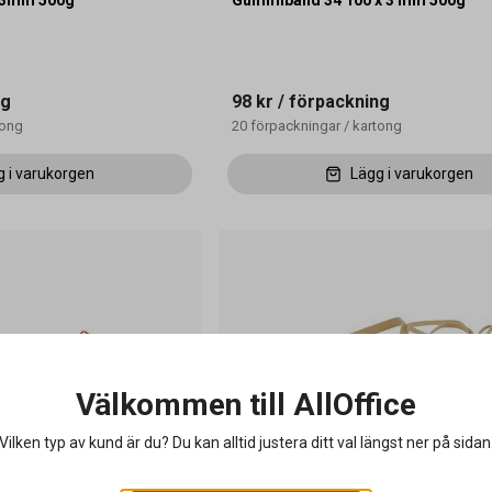
 3mm 500g
Gummiband 34 100 x 3 mm 500g
ng
98 kr
/ förpackning
tong
20
förpackningar
/
kartong
g i varukorgen
Lägg i varukorgen
Välkommen till AllOffice
Vilken typ av kund är du? Du kan alltid justera ditt val längst ner på sidan