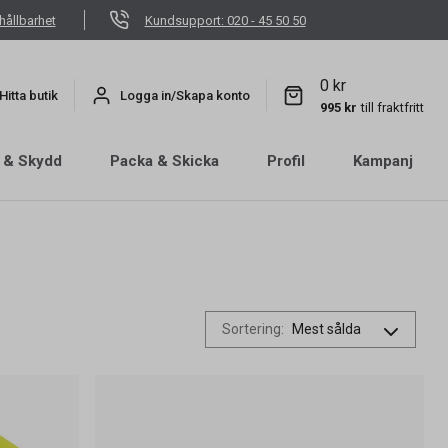
hållbarhet
Kundsupport: 020 - 45 50 50
0 kr
Hitta butik
Logga in/Skapa konto
995 kr
till fraktfritt
 & Skydd
Packa & Skicka
Profil
Kampanj
Sortering
: