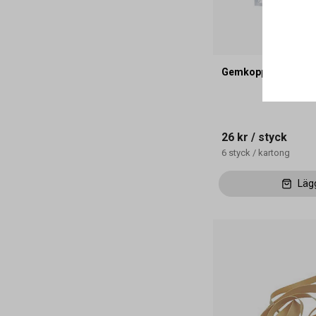
Gemkopp Clic Maste
26 kr
/ styck
6
styck
/
kartong
Läg