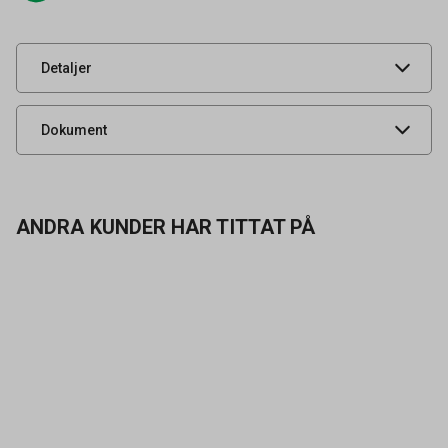
Leverantörens
57272-00200-03
artikelnummer
UNSPSC
31201610
Detaljer
Säkerhetsdatablad
Dokument
ANDRA KUNDER HAR TITTAT PÅ
Kontakta oss