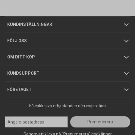
Vanliga frågor
Om oss
Butiker
Allmänna försäljningsvillkor
Företagskund
/
Privatkund
KUNDINSTÄLLNINGAR
Tjänster
Foldrar och kataloger
Integritetspolicy
FÖLJ OSS
Hållbarhet
Köpguider
GDPR
OM DITT KÖP
Jobba hos oss
Varumärken
KUNDSUPPORT
Press
FÖRETAGET
Få exklusiva erbjudanden och inspiration
Prenumerera
Genom att klicka på "Prenumerera" godkänner