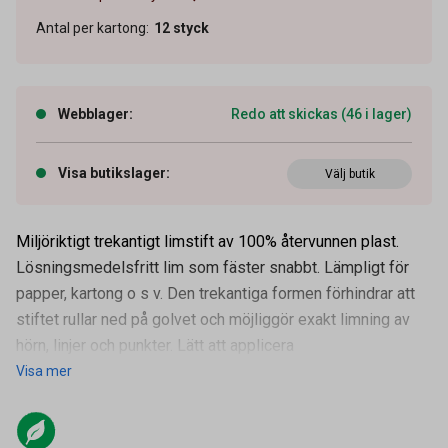
Antal per kartong
:
12
styck
Webblager
:
Redo att skickas (46 i lager)
Visa butikslager
:
Välj butik
Miljöriktigt trekantigt limstift av 100% återvunnen plast.
Lösningsmedelsfritt lim som fäster snabbt. Lämpligt för
papper, kartong o s v. Den trekantiga formen förhindrar att
stiftet rullar ned på golvet och möjliggör exakt limning av
hörn, linjer och punkter. Lätt att applicera
Visa mer
Artikelnummer
12080122
Vikt
12 g