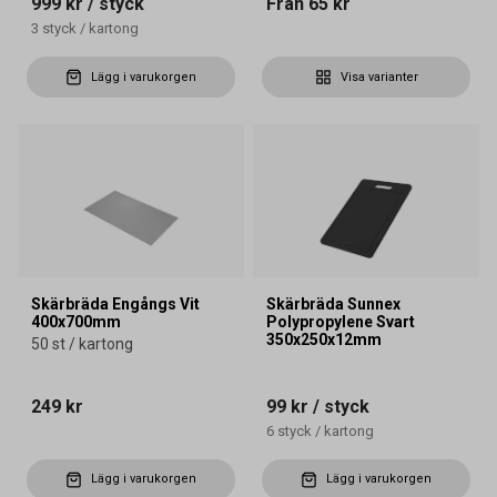
999 kr
/ styck
Från
65 kr
3
styck
/
kartong
Lägg i varukorgen
Visa varianter
Skärbräda Engångs Vit
Skärbräda Sunnex
400x700mm
Polypropylene Svart
350x250x12mm
50 st / kartong
249 kr
99 kr
/ styck
6
styck
/
kartong
Lägg i varukorgen
Lägg i varukorgen