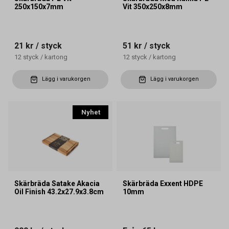
250x150x7mm
Vit 350x250x8mm
21 kr
/ styck
51 kr
/ styck
12
styck
/
kartong
12
styck
/
kartong
Lägg i varukorgen
Lägg i varukorgen
Nyhet
Skärbräda Satake Akacia
Skärbräda Exxent HDPE
Oil Finish 43.2x27.9x3.8cm
10mm