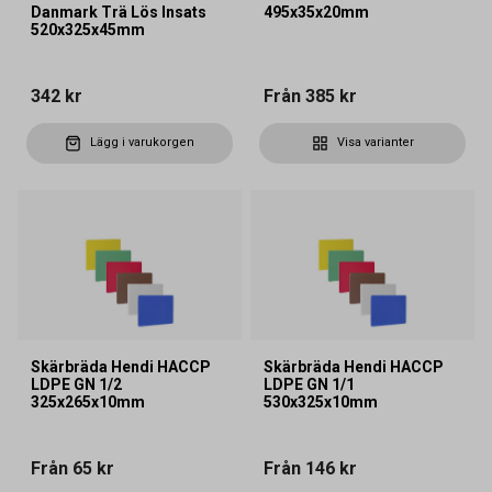
Danmark Trä Lös Insats
495x35x20mm
520x325x45mm
342 kr
Från
385 kr
Lägg i varukorgen
Visa varianter
Skärbräda Hendi HACCP
Skärbräda Hendi HACCP
LDPE GN 1/2
LDPE GN 1/1
325x265x10mm
530x325x10mm
Från
65 kr
Från
146 kr