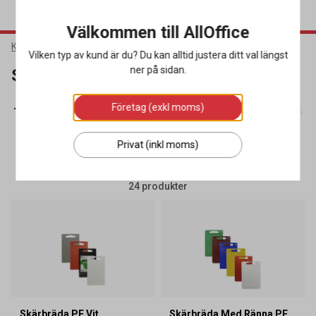
Välkommen till AllOffice
Kök & Servering
Köksutrustning
Skärbrädor
Vilken typ av kund är du? Du kan alltid justera ditt val längst
ner på sidan.
Skärbrädor
Företag (exkl moms)
vjärn & Skalare
(35)
Skärbrädor
(24)
Stekpannor
(49)
St
Privat (inkl moms)
SORTERA
FILTRERA
24 produkter
Skärbräda PE Vit
Skärbräda Med Ränna PE