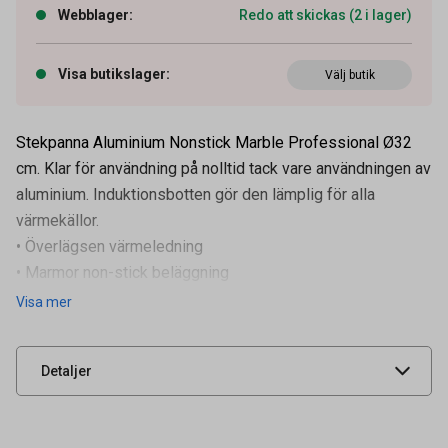
Webblager
:
Redo att skickas (2 i lager)
Visa butikslager
:
Välj butik
Stekpanna Aluminium Nonstick Marble Professional Ø32
cm. Klar för användning på nolltid tack vare användningen av
aluminium. Induktionsbotten gör den lämplig för alla
värmekällor.
• Överlägsen värmeledning
• Marmor non-stick beläggning
Artikelnummer
64030395
• Lämplig för alla värmekällor
Visa mer
Leverantörens
627631
• Långt nitat
artikelnummer
UNSPSC
52151803
Detaljer