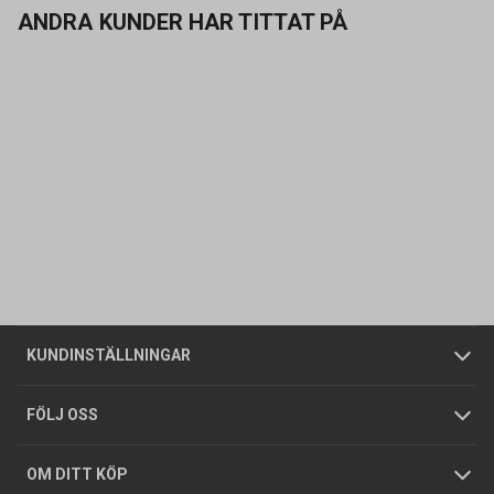
ANDRA KUNDER HAR TITTAT PÅ
Kontakta oss
Vanliga frågor
Om oss
Butiker
Allmänna försäljningsvillkor
Företagskund
/
Privatkund
KUNDINSTÄLLNINGAR
Tjänster
Foldrar och kataloger
Integritetspolicy
FÖLJ OSS
Hållbarhet
Köpguider
GDPR
OM DITT KÖP