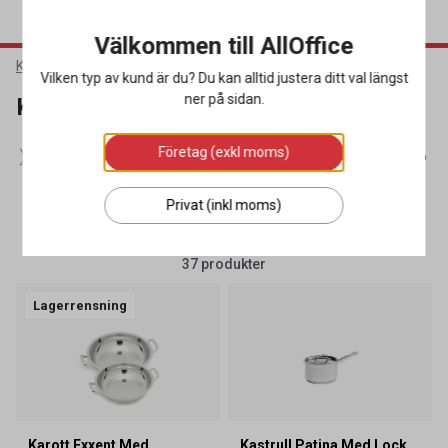
Välkommen till AllOffice
Kök & Servering
Köksutrustning
Kastruller
Vilken typ av kund är du? Du kan alltid justera ditt val längst
ner på sidan.
Kastruller
Företag (exkl moms)
(29)
Kantiner
(179)
Kastruller
(37)
Knivslipar & Knivförv
Privat (inkl moms)
SORTERA
FILTRERA
37 produkter
Lagerrensning
Karott Exxent Med
Kastrull Patina Med Lock