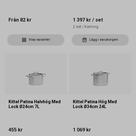
Från
82 kr
1 397 kr
/ set
2
set
/
kartong
Visa varianter
Lägg i varukorgen
Kittel Patina Halvhög Med
Kittel Patina Hög Med
Lock Ø24cm 7L
Lock Ø34cm 24L
455 kr
1 069 kr