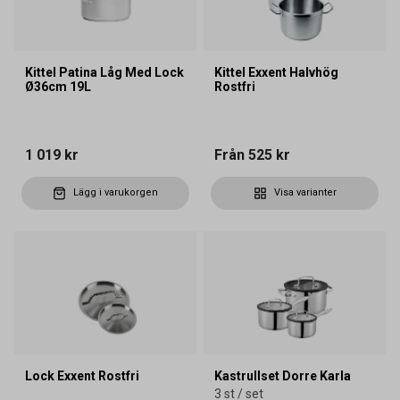
Kittel Patina Låg Med Lock
Kittel Exxent Halvhög
Ø36cm 19L
Rostfri
1 019 kr
Från
525 kr
Lägg i varukorgen
Visa varianter
Lock Exxent Rostfri
Kastrullset Dorre Karla
3 st / set