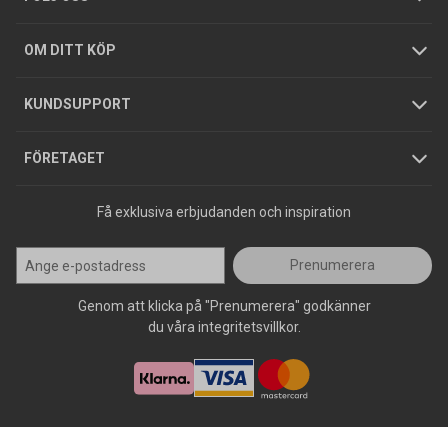
Hållbarhet
Köpguider
GDPR
OM DITT KÖP
Jobba hos oss
Varumärken
KUNDSUPPORT
Press
FÖRETAGET
Få exklusiva erbjudanden och inspiration
Prenumerera
Genom att klicka på "Prenumerera" godkänner
du våra integritetsvillkor.