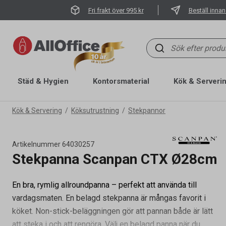
Fri frakt över 995 kr
Beställ innan
Städ & Hygien
Kontorsmaterial
Kök & Serveri
Kök & Servering
Köksutrustning
Stekpannor
Artikelnummer
64030257
Stekpanna Scanpan CTX Ø28cm
En bra, rymlig allroundpanna – perfekt att använda till
vardagsmaten. En belagd stekpanna är mångas favorit i
köket. Non-stick-beläggningen gör att pannan både är lätt
Artikelnummer
64030257
att steka i och att rengöra. Välj en belagd panna när du