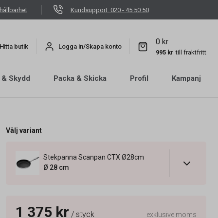
hållbarhet
Kundsupport: 020 - 45 50 50
0 kr
Hitta butik
Logga in/Skapa konto
995 kr
till fraktfritt
 & Skydd
Packa & Skicka
Profil
Kampanj
Välj variant
Stekpanna Scanpan CTX Ø28cm
Ø 28 cm
1 375 kr
/ styck
exklusive moms