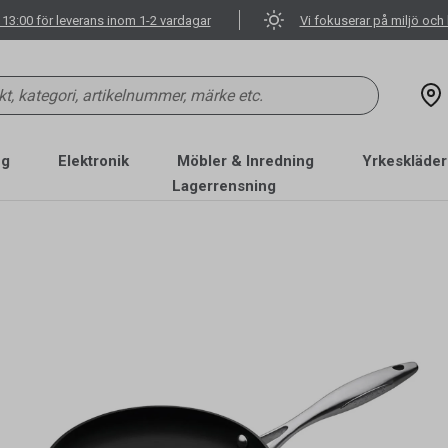
 13:00 för leverans inom 1-2 vardagar
Vi fokuserar på miljö och 
ng
Elektronik
Möbler & Inredning
Yrkeskläder
Lagerrensning