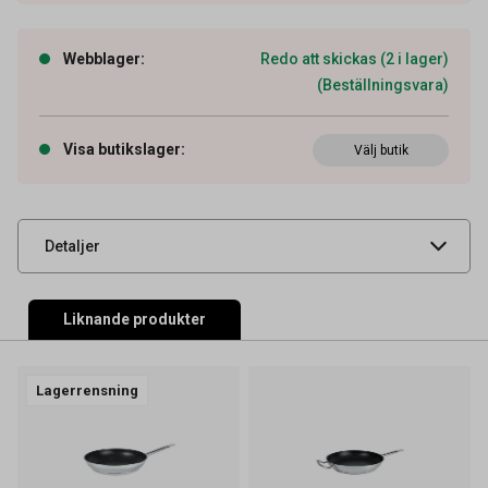
Artikelnummer
64030127
Webblager
:
Redo att skickas (2 i lager)
(Beställningsvara)
Volym
3,1 l
Tidigare artikelnummer
38007
Visa butikslager
:
Välj butik
Leverantörens
63332
artikelnummer
UNSPSC
52151803
Detaljer
Liknande produkter
Lagerrensning