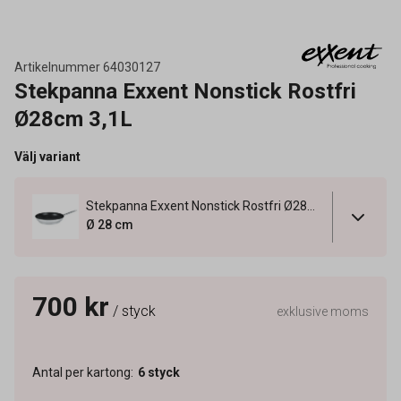
Artikelnummer
64030127
Stekpanna Exxent Nonstick Rostfri
Ø28cm 3,1L
Välj variant
Stekpanna Exxent Nonstick Rostfri Ø28cm 3,1L
Ø 28 cm
700 kr
/ styck
exklusive moms
Antal per kartong
:
6
styck