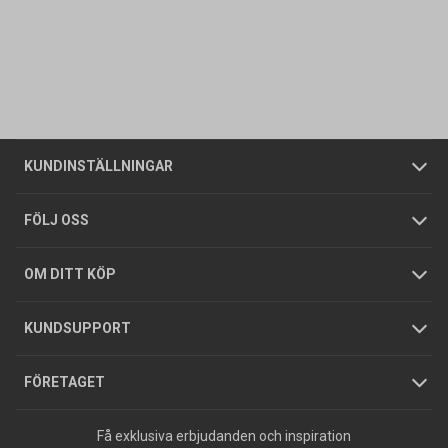
Kontakta oss
Vanliga frågor
Om oss
Butiker
Allmänna försäljningsvillkor
Företagskund
/
Privatkund
KUNDINSTÄLLNINGAR
Tjänster
Foldrar och kataloger
Integritetspolicy
FÖLJ OSS
Hållbarhet
Köpguider
GDPR
OM DITT KÖP
Jobba hos oss
Varumärken
KUNDSUPPORT
Press
FÖRETAGET
Få exklusiva erbjudanden och inspiration