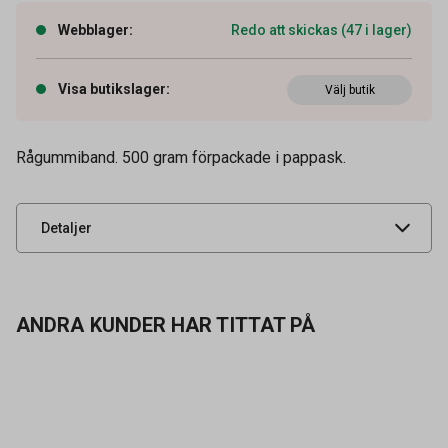
Artikelnummer
12040010
Webblager
:
Redo att skickas (47 i lager)
Vikt
500 g
Visa butikslager
:
OEM-nummer
Välj butik
63120064
Tidigare artikelnummer
46046,8293649
Rågummiband. 500 gram förpackade i pappask.
Leverantörens
63120064
artikelnummer
UNSPSC
44122101
Detaljer
ANDRA KUNDER HAR TITTAT PÅ