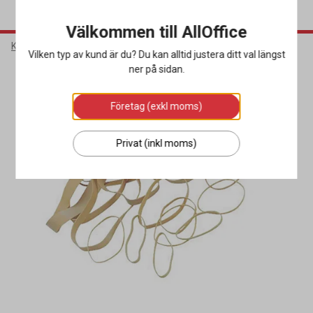
Välkommen till AllOffice
Kontorsmaterial
Skrivbordsartiklar
Gem & Gummisnoddar
Vilken typ av kund är du? Du kan alltid justera ditt val längst
ner på sidan.
Företag (exkl moms)
Privat (inkl moms)