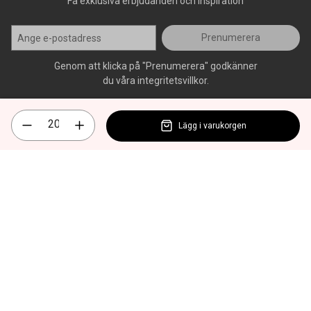
Få exklusiva erbjudanden och inspiration
Prenumerera
Genom att klicka på "Prenumerera" godkänner
du våra integritetsvillkor.
Lägg i varukorgen
Alla rättigheter förbehålls, AllOffice - 2026
|
Kundsupport 020 - 45
50 50