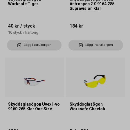
Worksafe Tiger
Astrospec 2.0 9164.285
Supravision Klar
40 kr
/ styck
184 kr
10
styck
/
kartong
Lägg i varukorgen
Lägg i varukorgen
Skyddsglasögon Uvex I-vo
Skyddsglasögon
9160.265 Klar One Size
Worksafe Cheetah