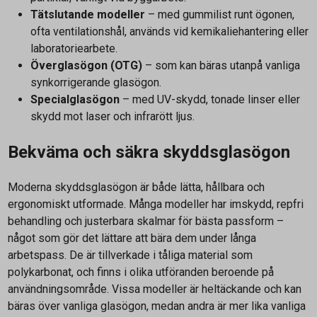
Tätslutande modeller
– med gummilist runt ögonen,
ofta ventilationshål, används vid kemikaliehantering eller
laboratoriearbete.
Överglasögon (OTG)
– som kan bäras utanpå vanliga
synkorrigerande glasögon.
Specialglasögon
– med UV-skydd, tonade linser eller
skydd mot laser och infrarött ljus.
Bekväma och säkra skyddsglasögon
Moderna skyddsglasögon är både lätta, hållbara och
ergonomiskt utformade. Många modeller har imskydd, repfri
behandling och justerbara skalmar för bästa passform –
något som gör det lättare att bära dem under långa
arbetspass. De är tillverkade i tåliga material som
polykarbonat, och finns i olika utföranden beroende på
användningsområde. Vissa modeller är heltäckande och kan
bäras över vanliga glasögon, medan andra är mer lika vanliga