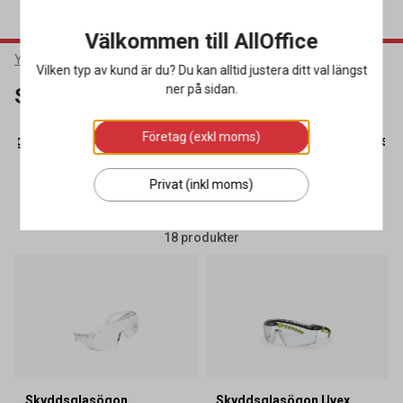
Välkommen till AllOffice
Yrkeskläder & Skydd
Ögonskydd
Skyddsglasögon
Vilken typ av kund är du? Du kan alltid justera ditt val längst
ner på sidan.
Skyddsglasögon
Företag (exkl moms)
orgglasögon
(7)
Skyddsglasögon
(18)
Tillbehör Ögonsk
Privat (inkl moms)
SORTERA
FILTRERA
18 produkter
Skyddsglasögon
Skyddsglasögon Uvex