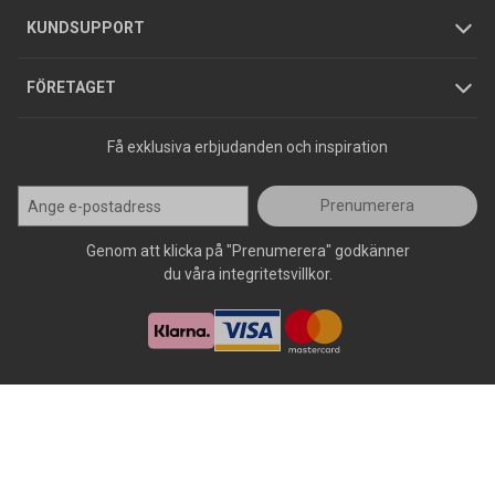
Jobba hos oss
Varumärken
KUNDSUPPORT
Press
FÖRETAGET
Få exklusiva erbjudanden och inspiration
Prenumerera
Genom att klicka på "Prenumerera" godkänner
du våra integritetsvillkor.