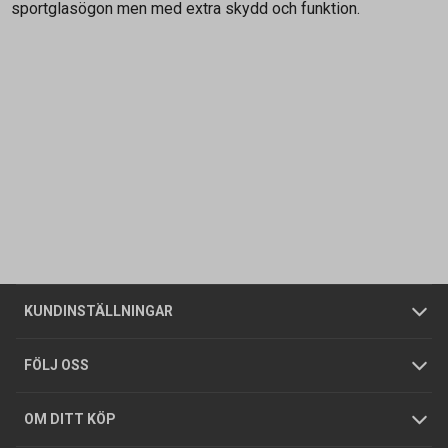
sportglasögon men med extra skydd och funktion.
Kontakta oss
Vanliga frågor
Om oss
Butiker
Allmänna försäljningsvillkor
Företagskund
/
Privatkund
KUNDINSTÄLLNINGAR
Tjänster
Foldrar och kataloger
Integritetspolicy
FÖLJ OSS
Hållbarhet
Köpguider
GDPR
OM DITT KÖP