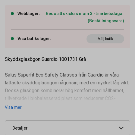
Webblager
:
Redo att skickas inom 3 - 5 arbetsdagar
(Beställningsvara)
Visa butikslager
:
Välj butik
Skyddsglasögon Guardio 1001731 Grå
Salus Superfit Eco Safety Glasses från Guardio är våra
lättaste skyddsglasögon någonsin, med en mycket låg vikt.
Dessa glasögon kombinerar hög komfort med hållbarhet,
tillverkade i biobalanserad plast som reducerar CO2-
Artikelnummer
58060021
utsläppen under tillverkn
Visa mer
Leverantörens
1001731033001
artikelnummer
UNSPSC
47131800
Detaljer