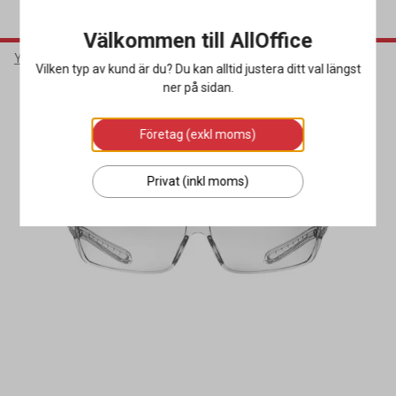
Välkommen till AllOffice
Yrkeskläder & Skydd
Ögonskydd
Skyddsglasögon
Vilken typ av kund är du? Du kan alltid justera ditt val längst
ner på sidan.
Företag (exkl moms)
Privat (inkl moms)