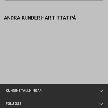
ANDRA KUNDER HAR TITTAT PÅ
Kontakta oss
Vanliga frågor
Om oss
Butiker
Allmänna försäljningsvillkor
Företagskund
/
Privatkund
KUNDINSTÄLLNINGAR
Tjänster
Foldrar och kataloger
Integritetspolicy
FÖLJ OSS