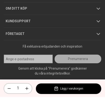
Hållbarhet
Köpguider
GDPR
OM DITT KÖP
Jobba hos oss
Varumärken
KUNDSUPPORT
Press
FÖRETAGET
Få exklusiva erbjudanden och inspiration
Prenumerera
Genom att klicka på "Prenumerera" godkänner
du våra integritetsvillkor.
Lägg i varukorgen