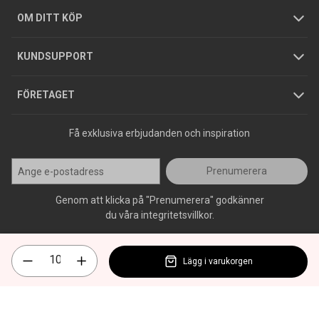
Hållbarhet
Köpguider
GDPR
OM DITT KÖP
Jobba hos oss
Varumärken
KUNDSUPPORT
Press
FÖRETAGET
Få exklusiva erbjudanden och inspiration
Prenumerera
Genom att klicka på "Prenumerera" godkänner
du våra integritetsvillkor.
Lägg i varukorgen