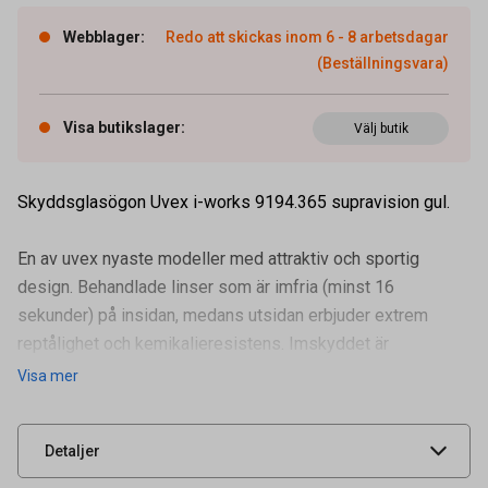
Webblager
:
Redo att skickas inom 6 - 8 arbetsdagar
(Beställningsvara)
Visa butikslager
:
Välj butik
Skyddsglasögon Uvex i-works 9194.365 supravision gul.
En av uvex nyaste modeller med attraktiv och sportig
design. Behandlade linser som är imfria (minst 16
sekunder) på insidan, medans utsidan erbjuder extrem
reptålighet och kemikalieresistens. Imskyddet är
Artikelnummer
93100580
permanent även efter
Visa mer
Leverantörens
02102894
artikelnummer
UNSPSC
47131800
Detaljer