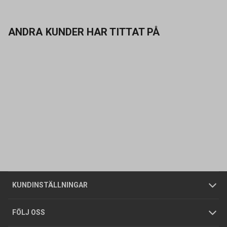
ANDRA KUNDER HAR TITTAT PÅ
Kontakta oss
Vanliga frågor
Om oss
Butiker
Allmänna försäljningsvillkor
Företagskund
/
Privatkund
KUNDINSTÄLLNINGAR
Tjänster
Foldrar och kataloger
Integritetspolicy
FÖLJ OSS